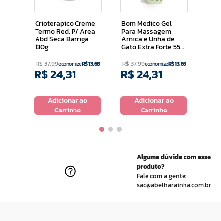
Mas
Arni
120 
Crioterapico Creme
Bom Medico Gel
Termo Red. P/ Area
Para Massagem
Abd Seca Barriga
Arnica e Unha de
130g
Gato Extra Forte 55
Ml
R$
37
,
99
R$
37
,
99
economize
R$
13
,
68
economize
R$
13
,
68
R$
24
,
31
R$
24
,
31
R$
o
Adicionar ao
Adicionar ao
Carrinho
Carrinho
Alguma dúvida com esse
produto?
Fale com a gente:
sac@abelharainha.com.br