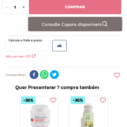
COMPRAR
－
＋
10
º
doce infancia
Consulte Cupons disponíveis
Não sei meu CEP
Compartilhar
Quer Presenterar ? compre também
36%
36%
Bom 