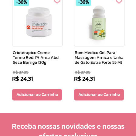
36%
36%
Crioterapico Creme
Bom Medico Gel Para
Termo Red. P/ Area Abd
Massagem Arnica e Unha
Seca Barriga 130g
de Gato Extra Forte 55 Ml
R$
37
,
99
R$
37
,
99
R$
24
,
31
R$
24
,
31
Adicionar ao Carrinho
Adicionar ao Carrinho
Receba nossas novidades e nossas
ofertas exclusivas