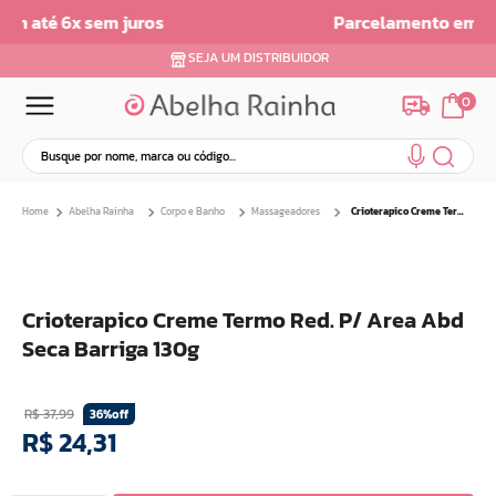
Parcelamento em ate 6x sem Juros
SEJA UM DISTRIBUIDOR
0
Busque por nome, marca ou código...
Termos mais buscados
Abelha Rainha
Corpo e Banho
Massageadores
Crioterapico Creme Termo Red. P/ Area Abd Seca Barriga 130g
1
º
dermopes
2
º
ar maquiagem
3
º
facial
Crioterapico Creme Termo Red. P/ Area Abd
4
º
bom medico
Seca Barriga 130g
5
º
renovil
6
º
clareador
R$
37
,
99
36%
off
7
º
creme
R$
24
,
31
8
º
batom
9
º
camiseta