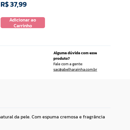
R$
37
,
99
Adicionar ao
Carrinho
Alguma dúvida com esse
produto?
Fale com a gente:
sac@abelharainha.com.br
 natural da pele. Com espuma cremosa e fragrância