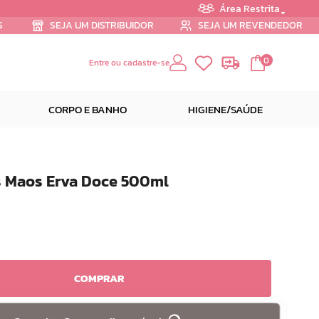
Área Restrita
S
SEJA UM DISTRIBUIDOR
SEJA UM REVENDEDOR
0
Entre ou cadastre-se
CORPO E BANHO
HIGIENE/SAÚDE
s Maos Erva Doce 500ml
COMPRAR