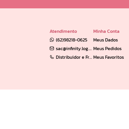
Atendimento
Minha Conta
(62)98218-0625
Meus Dados
sac@infinity.log.br
Meus Pedidos
Distribuidor e Franqueado: (62) 98189-0213
Meus Favoritos
Empresa Verificada
Loja segura
Verificada por