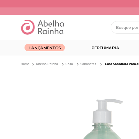
Busque por nom
Termos mais buscados
LANÇAMENTOS
PERFUMARIA
1
º
dermopes
2
º
ar maquiagem
Abelha Rainha
Casa
Sabonetes
3
º
facial
4
º
bom medico
5
º
renovil
6
º
clareador
7
º
creme
8
º
batom
9
º
camiseta
10
º
doce infancia