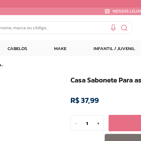
NOSSAS LOJA
e, marca ou código...
CABELOS
MAKE
INFANTIL / JUVENIL
Casa Sabonete Para as Maos Erva Doce 500ml
Casa Sabonete Para a
R$
37
,
99
－
＋