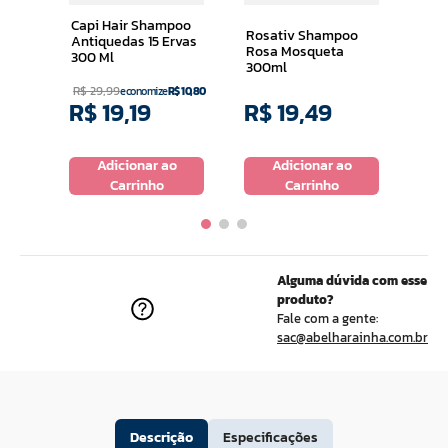
300
lhos
Capi Hair Shampoo
Rosativ Shampoo
Antiquedas 15 Ervas
Rosa Mosqueta
300 Ml
300ml
R$
29
,
99
economize
R$
10
,
80
R$
19
,
19
R$
19
,
49
R$
o
Adicionar ao
Adicionar ao
Carrinho
Carrinho
Alguma dúvida com esse
produto?
Fale com a gente:
sac@abelharainha.com.br
Descrição
Especificações