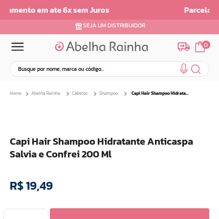
Parcelamento em até 6x sem juros
SEJA UM DISTRIBUIDOR
0
Busque por nome, marca ou código...
Termos mais buscados
Abelha Rainha
Cabelos
Shampoo
Capi Hair Shampoo Hidratante Anticaspa Salvia e Confrei 200 Ml
1
º
dermopes
2
º
ar maquiagem
3
º
facial
Capi Hair Shampoo Hidratante Anticaspa
4
º
bom medico
Salvia e Confrei 200 Ml
5
º
renovil
6
º
clareador
R$
19
,
49
7
º
creme
8
º
batom
9
º
camiseta