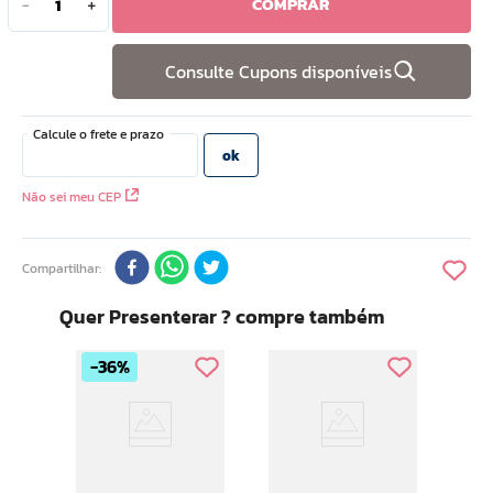
COMPRAR
－
＋
10
º
doce infancia
Consulte Cupons disponíveis
Não sei meu CEP
Compartilhar
Quer Presenterar ? compre também
36%
Intensi
Ace