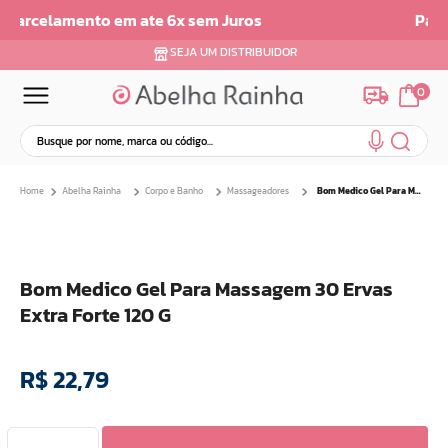
Parcelamento em até 6x sem juros
SEJA UM DISTRIBUIDOR
0
Busque por nome, marca ou código...
Termos mais buscados
Abelha Rainha
Corpo e Banho
Massageadores
Bom Medico Gel Para Massagem 30 Ervas Extra Forte 120 G
1
º
dermopes
2
º
ar maquiagem
3
º
facial
Bom Medico Gel Para Massagem 30 Ervas
4
º
bom medico
Extra Forte 120 G
5
º
renovil
6
º
clareador
R$
22
,
79
7
º
creme
8
º
batom
9
º
camiseta