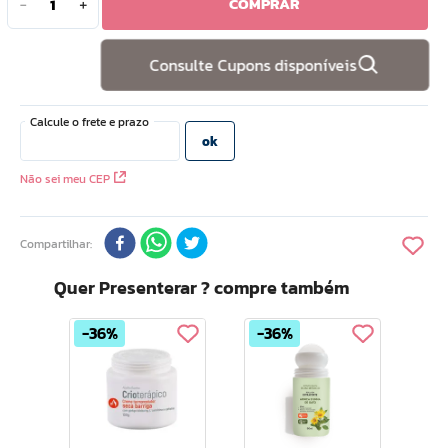
COMPRAR
－
＋
10
º
hidratante
Consulte Cupons disponíveis
Não sei meu CEP
Compartilhar
Quer Presenterar ? compre também
36%
36%
Bom M
Prop