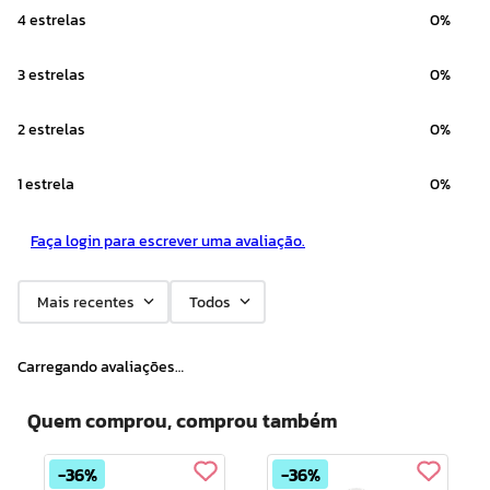
4 estrelas
0%
3 estrelas
0%
2 estrelas
0%
1 estrela
0%
Faça login para escrever uma avaliação.
Mais recentes
Todos
Carregando avaliações…
Quem comprou, comprou também
36%
36%