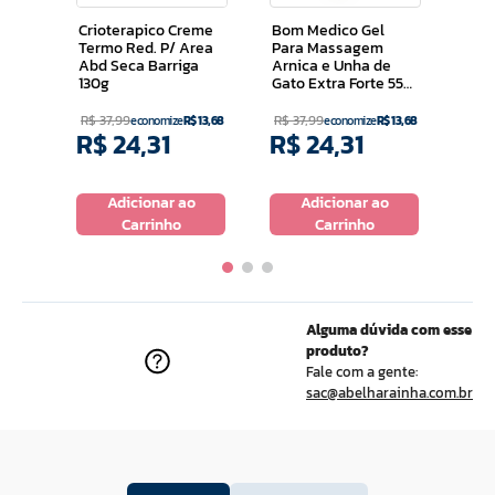
30g
Crioterapico Creme
Bom Medico Gel
Termo Red. P/ Area
Para Massagem
Abd Seca Barriga
Arnica e Unha de
130g
Gato Extra Forte 55
Ml
R$
37
,
99
R$
37
,
99
R$
3
economize
R$
13
,
68
economize
R$
13
,
68
R$
24
,
31
R$
24
,
31
R$
o
Adicionar ao
Adicionar ao
Carrinho
Carrinho
Alguma dúvida com esse
produto?
Fale com a gente:
sac@abelharainha.com.br