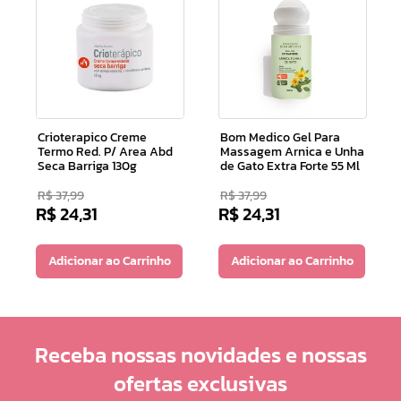
Crioterapico Creme
Bom Medico Gel Para
Termo Red. P/ Area Abd
Massagem Arnica e Unha
Seca Barriga 130g
de Gato Extra Forte 55 Ml
R$
37
,
99
R$
37
,
99
R$
24
,
31
R$
24
,
31
Adicionar ao Carrinho
Adicionar ao Carrinho
Receba nossas novidades e nossas
ofertas exclusivas