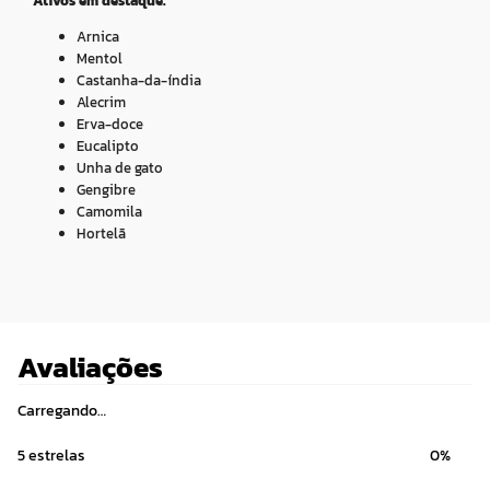
Ativos em destaque:
Arnica
Mentol
Castanha-da-índia
Alecrim
Erva-doce
Eucalipto
Unha de gato
Gengibre
Camomila
Hortelã
Avaliações
Carregando…
5 estrelas
0%