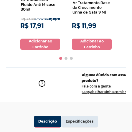
Ar Tratamento Base
Fluido Anti Micose
de Crescimento
30ml
Unha de Gata 9 Ml
R$
27
,
99
economize
R$
10
,
08
R$
17
,
91
R$
11
,
99
R$
o
Adicionar ao
Adicionar ao
Carrinho
Carrinho
Alguma dúvida com esse
produto?
Fale com a gente:
sac@abelharainha.com.br
Descrição
Especificações