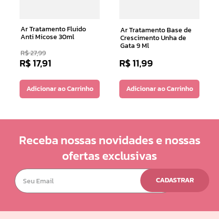
Ar Tratamento Fluido
Ar Tratamento Base de
Anti Micose 30ml
Crescimento Unha de
Gata 9 Ml
R$
27
,
99
R$
17
,
91
R$
11
,
99
Adicionar ao Carrinho
Adicionar ao Carrinho
Receba nossas novidades e nossas
ofertas exclusivas
CADASTRAR