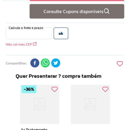
10
º
doce infancia
Consulte Cupons disponíveis
Não sei meu CEP
Compartilhar
Quer Presenterar ? compre também
36%
Ar 
x1
Rem
Cuti
Ar Tratamento