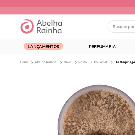
Busque por nom
Termos mais buscados
LANÇAMENTOS
PERFUMARIA
1
º
dermopes
2
º
ar maquiagem
Abelha Rainha
Make
Rosto
Pó Facial
3
º
facial
4
º
bom medico
5
º
renovil
6
º
clareador
7
º
creme
8
º
batom
9
º
camiseta
10
º
doce infancia