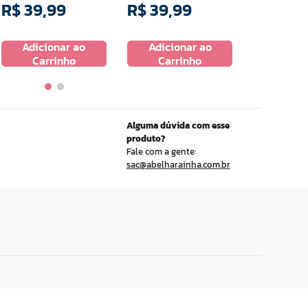
R$
39
,
99
R$
39
,
99
R$
39
,
Adicionar ao
Adicionar ao
Adicio
Carrinho
Carrinho
Carr
Alguma dúvida com esse
produto?
Fale com a gente:
sac@abelharainha.com.br