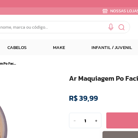
NOSSAS LOJA
e, marca ou código...
CABELOS
MAKE
INFANTIL / JUVENIL
Ar Maquiagem Po Facial Solto Porcelana 03 8g
Ar Maquiagem Po Faci
R$
39
,
99
－
＋