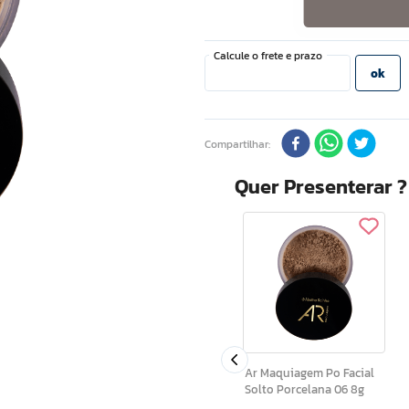
Compartilhar
Quer Presenterar 
Shine Colors Po
Compacto Marrom
01 8g
Escuro Fps 15 10g
Ar Maquiagem Po Facial
Solto Porcelana 06 8g