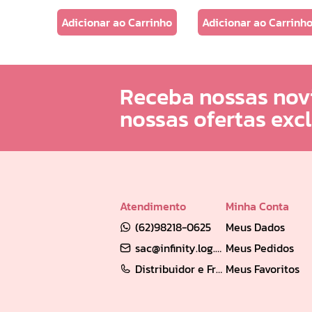
e
Adicionar ao Carrinho
Adicionar ao Carrinh
Receba nossas nov
nossas ofertas exc
Atendimento
Minha Conta
(62)98218-0625
Meus Dados
sac@infinity.log.br
Meus Pedidos
Distribuidor e Franqueado: (62) 98189-0213
Meus Favoritos