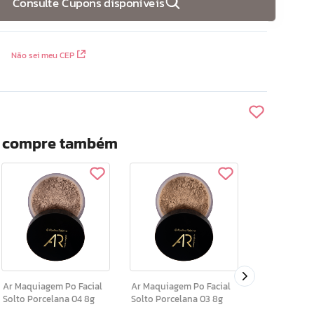
Consulte Cupons disponíveis
Não sei meu CEP
? compre também
Ar Maquiagem Po Fac
Solto Porcel
Ar Maquiagem Po Facial
Ar Maquiagem Po Facial
Solto Porcelana 04 8g
Solto Porcelana 03 8g