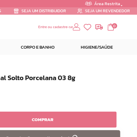
Área Restrita
S
SEJA UM DISTRIBUIDOR
SEJA UM REVENDEDOR
0
Entre ou cadastre-se
CORPO E BANHO
HIGIENE/SAÚDE
al Solto Porcelana 03 8g
COMPRAR