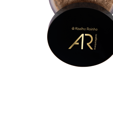
Ar Maquiagem Po Facial
Ar Maquiagem Po Facial
Solto Porcelana 02 8g
Solto Porcelana 