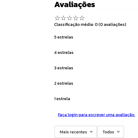
Avaliações
☆
☆
☆
☆
☆
Classificação média: 0
(0 avaliações)
5 estrelas
4 estrelas
3 estrelas
2 estrelas
1 estrela
Faça login para escrever uma avaliação.
Mais recentes
Todos