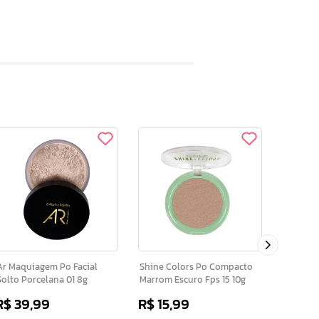
Shine Colors Po
Marrom C
r Maquiagem Po Facial
Shine Colors Po Compacto
Solto Porcelana 01 8g
Marrom Escuro Fps 15 10g
R$
39
,
99
R$
15
,
99
R$
15
,