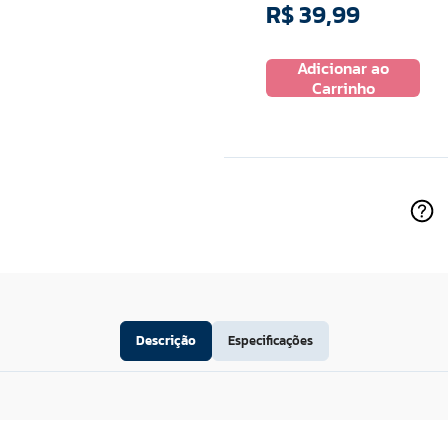
R$
39
,
99
R$
15
,
99
Adicionar ao
 ao
Adicionar ao
Carrinho
ho
Carrinho
Descrição
Especificações