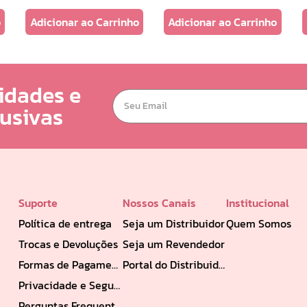
o
Adicionar ao Carrinho
Adicionar ao Carrinho
idades e
lusivas
Suporte
Nossos Canais
Institucional
Política de entrega
Seja um Distribuidor
Quem Somos
Trocas e Devoluções
Seja um Revendedor
Formas de Pagamento
Portal do Distribuidor
Privacidade e Segurança
Perguntas Frequentes