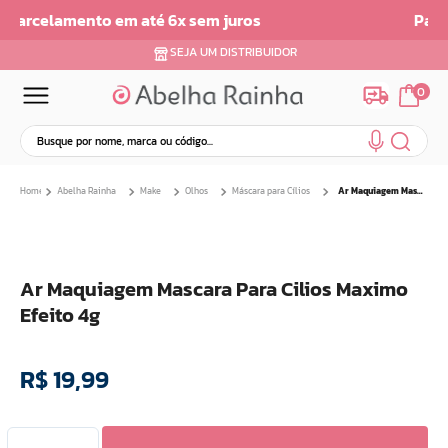
Parcelamento em ate 6x sem Juros
SEJA UM DISTRIBUIDOR
0
Busque por nome, marca ou código...
Termos mais buscados
Abelha Rainha
Make
Olhos
Máscara para Cílios
Ar Maquiagem Mascara Para Cilios Maximo Efeito 4g
1
º
dermopes
2
º
ar maquiagem
3
º
facial
Ar Maquiagem Mascara Para Cilios Maximo
4
º
bom medico
Efeito 4g
5
º
renovil
6
º
clareador
R$
19
,
99
7
º
creme
8
º
batom
9
º
camiseta