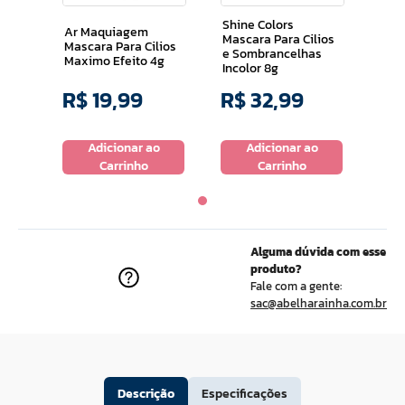
Shine Colors
Ar Maquiagem
Mascara Para Cilios
Mascara Para Cilios
e Sombrancelhas
Maximo Efeito 4g
Incolor 8g
R$
19
,
99
R$
32
,
99
Adicionar ao
Adicionar ao
Carrinho
Carrinho
Alguma dúvida com esse
produto?
Fale com a gente:
sac@abelharainha.com.br
Descrição
Especificações