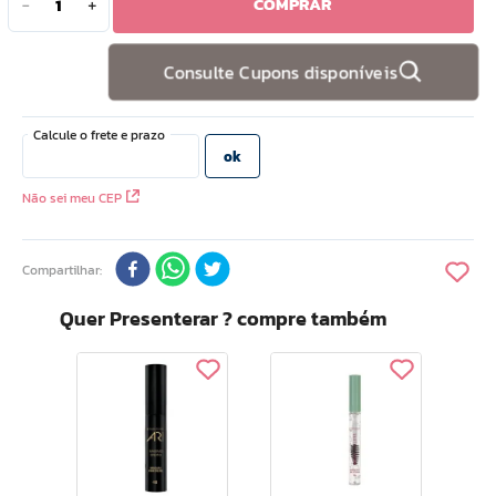
COMPRAR
－
＋
10
º
doce infancia
Consulte Cupons disponíveis
Não sei meu CEP
Compartilhar
Quer Presenterar ? compre também