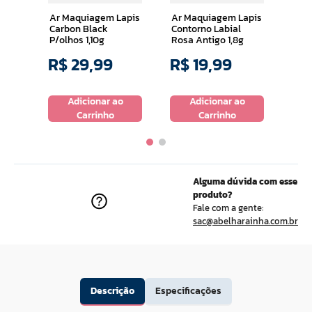
1,8g
Ar Maquiagem Lapis
Ar Maquiagem Lapis
Carbon Black
Contorno Labial
P/olhos 1,10g
Rosa Antigo 1,8g
R$
29
,
99
R$
19
,
99
R$
o
Adicionar ao
Adicionar ao
Carrinho
Carrinho
Alguma dúvida com esse
produto?
Fale com a gente:
sac@abelharainha.com.br
Descrição
Especificações