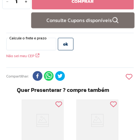
COMPRAR
－
＋
10
º
camiseta
Consulte Cupons disponíveis
Não sei meu CEP
Compartilhar
Quer Presenterar ? compre também
Ar Ma
Cont
nte
Ver