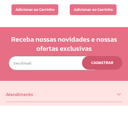
Adicionar ao Carrinho
Adicionar ao Carrinho
Receba nossas novidades e nossas
ofertas exclusivas
CADASTRAR
Atendimento
(62) 98218-0625
Minha Conta
sac@infinity.log.br
Meus Dados
Distribuidor (62) 9 8189-0223
Suporte