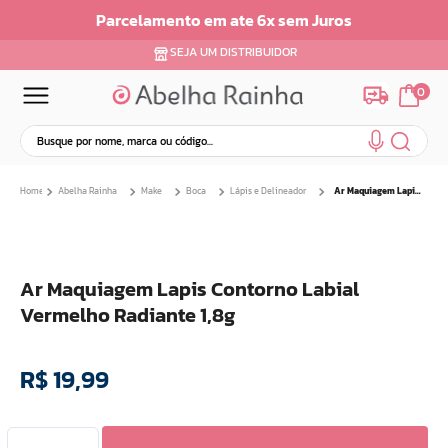
Parcelamento em ate 6x sem Juros
SEJA UM DISTRIBUIDOR
0
Busque por nome, marca ou código...
Termos mais buscados
Abelha Rainha
Make
Boca
Lápis e Delineador
Ar Maquiagem Lapis Contorno Labial Vermelho Radiante 1,8g
1
º
dermopes
2
º
ar maquiagem
3
º
facial
Ar Maquiagem Lapis Contorno Labial
4
º
bom medico
Vermelho Radiante 1,8g
5
º
renovil
6
º
clareador
R$
19
,
99
7
º
batom
8
º
creme
9
º
hidratante