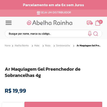
Parcelamento em ate 6x sem Juros
SEJA UM DISTRIBUIDOR
0
Busque por nome, marca ou código...
Termos mais buscados
Abelha Rainha
Make
Rosto
Sombrancelha
Ar Maquiagem Gel Preenchedor de Sobrancelhas 4g
1
º
dermopes
2
º
ar maquiagem
3
º
facial
Ar Maquiagem Gel Preenchedor de
4
º
bom medico
Sobrancelhas 4g
5
º
renovil
6
º
clareador
R$
19
,
99
7
º
creme
8
º
batom
9
º
camiseta