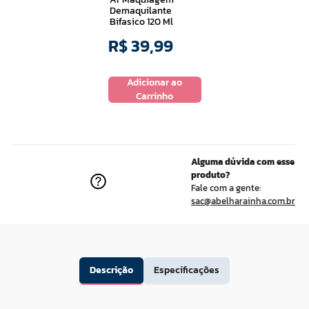
Demaquilante
Bifasico 120 Ml
R$
39
,
99
Adicionar ao
Carrinho
Alguma dúvida com esse
produto?
Fale com a gente:
sac@abelharainha.com.br
Descrição
Especificações