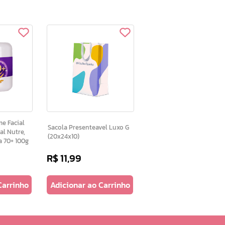
Sacola Presenteavel Luxo G
l Nutre,
(20x24x10)
a 70+ 100g
R$
11
,
99
Carrinho
Adicionar ao Carrinho