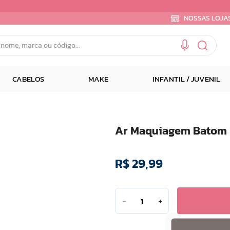
NOSSAS LOJA
e, marca ou código...
CABELOS
MAKE
INFANTIL / JUVENIL
Ar Maquiagem Batom R
R$
29
,
99
－
＋