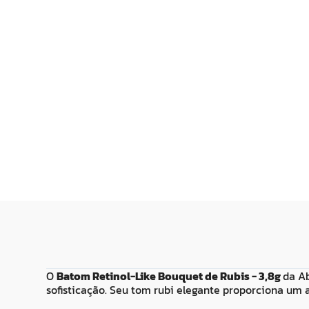
R$
44
,
99
R$
31
,
99
Adicionar ao
Adicionar
Carrinho
Carrin
O
Batom Retinol-Like Bouquet de Rubis - 3,8g
da Ab
sofisticação. Seu tom rubi elegante proporciona um