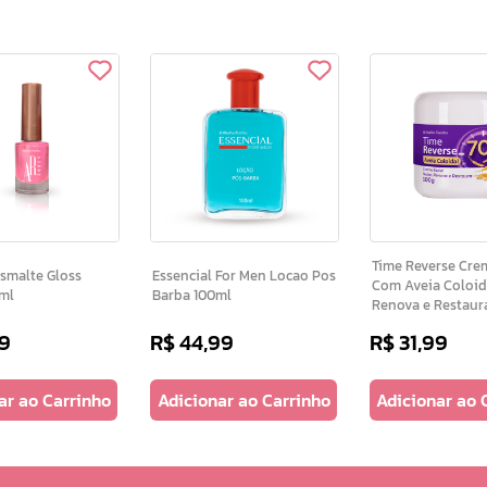
Time Reverse Creme Facial
Essencial For Men Locao Pos
Com Aveia Coloida
9ml
Barba 100ml
Renova e Restaur
9
R$
44
,
99
R$
31
,
99
ar ao Carrinho
Adicionar ao Carrinho
Adicionar ao 