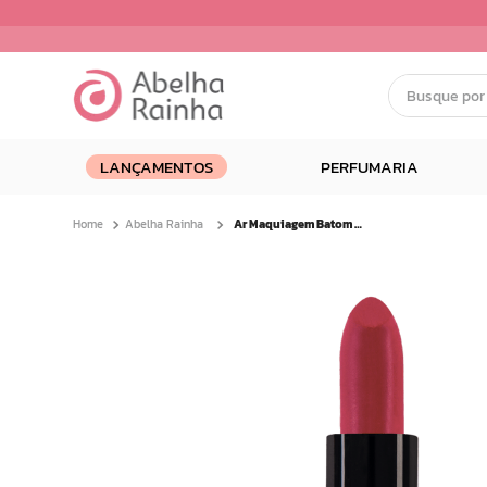
Busque por nom
Termos mais buscados
LANÇAMENTOS
PERFUMARIA
1
º
dermopes
2
º
ar maquiagem
Abelha Rainha
Ar Maquiagem Batom Retinol Like Fps30 Aura Pink 3,8g
3
º
facial
4
º
bom medico
5
º
renovil
6
º
clareador
7
º
creme
8
º
batom
9
º
camiseta
10
º
doce infancia