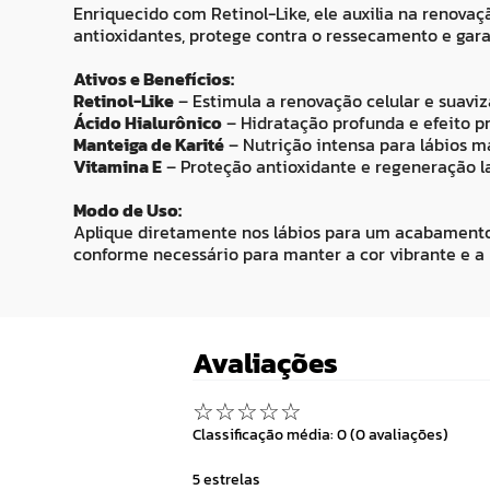
Enriquecido com Retinol-Like, ele auxilia na renovaç
antioxidantes, protege contra o ressecamento e gar
Ativos e Benefícios:
Retinol-Like
– Estimula a renovação celular e suaviza
Ácido Hialurônico
– Hidratação profunda e efeito 
Manteiga de Karité
– Nutrição intensa para lábios m
Vitamina E
– Proteção antioxidante e regeneração l
Modo de Uso:
Aplique diretamente nos lábios para um acabamento un
conforme necessário para manter a cor vibrante e a 
Avaliações
☆
☆
☆
☆
☆
Classificação média: 0
(0 avaliações)
5 estrelas