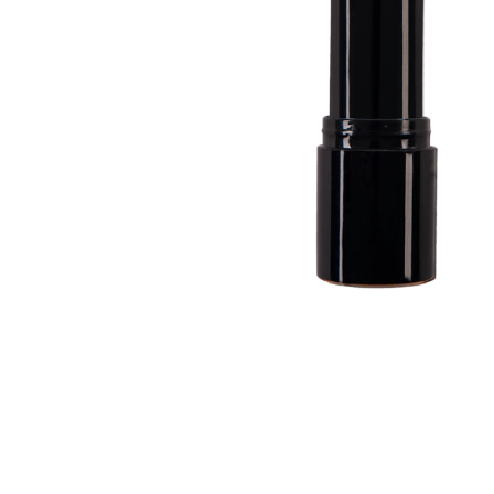
Time Reverse Creme
Facial Com Avei
Coloidal Nutre, 
Restaura 70+ 10
Essencial For Men Locao
Pos Barba 100ml