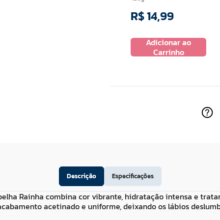
R$
14
,
99
R$
11
,
99
Adicionar ao
 ao
Adicionar ao
Carrinho
ho
Carrinho
Descrição
Especificações
elha Rainha combina cor vibrante, hidratação intensa e trata
 acabamento acetinado e uniforme, deixando os lábios deslum