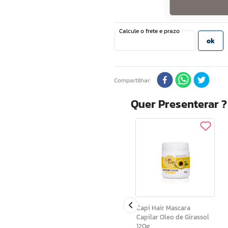
Compartilhar
Quer Presenterar 
Sacola Presenteavel Luxo
a
G (20x24x10)
Renova e
0g
Capi Hair Mascara
Capilar Oleo de Girassol
120g