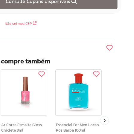
Consulte Cupons disponíveis
Não sei meu CEP
? compre também
Time Reverse Crem
Facial Com A
Coloidal Nut
Restaura 70+
Ar Cores Esmalte Gloss
Essencial For Men Locao
Chiclete 9ml
Pos Barba 100ml