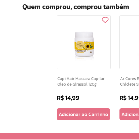
Quem comprou, comprou também
Capi Hair Mascara Capilar
Ar Cores Esmalte Gloss
Oleo de Girassol 120g
Chiclete 
R$
14
,
99
R$
14
,
9
Adicionar ao Carrinho
Adicion