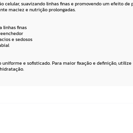
ão celular, suavizando linhas finas e promovendo um efeito de
ante maciez e nutrição prolongadas.
 linhas finas
preenchedor
acios e sedosos
abial
iforme e sofisticado. Para maior fixação e definição, utilize 
hidratação.