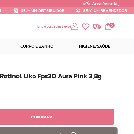
Área Restrita
S
SEJA UM DISTRIBUIDOR
SEJA UM REVENDEDOR
0
Entre ou cadastre-se
CORPO E BANHO
HIGIENE/SAÚDE
etinol Like Fps30 Aura Pink 3,8g
COMPRAR