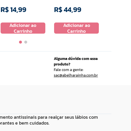
R$
14
,
99
R$
44
,
99
R$
31
,
9
Adicionar ao
Adicionar ao
Adicio
Carrinho
Carrinho
Carr
Alguma dúvida com esse
produto?
Fale com a gente:
sac@abelharainha.com.br
mento antissinais para realçar seus lábios com
brantes e bem cuidados.