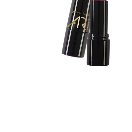
Shine Colors Fps 15
Ar Maquiagem Fps 15
Batom Matte Aveludado
Batom Acido Hia
Malva Chique 4g Fps
Malva Poderoso 