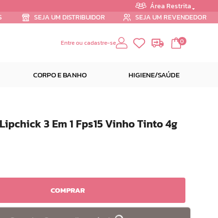
Área Restrita
S
SEJA UM DISTRIBUIDOR
SEJA UM REVENDEDOR
0
Entre ou cadastre-se
CORPO E BANHO
HIGIENE/SAÚDE
ipchick 3 Em 1 Fps15 Vinho Tinto 4g
COMPRAR