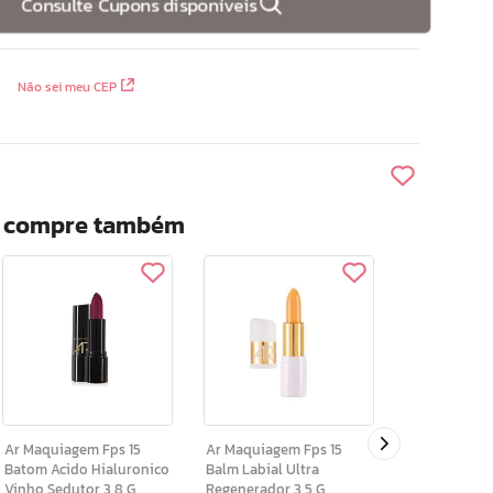
Consulte Cupons disponíveis
Não sei meu CEP
? compre também
Shine Colors Fps 1
Batom Matte
Ar Maquiagem Fps 15
Ar Maquiagem Fps 15
Batom Acido Hialuronico
Balm Labial Ultra
Vinho Sedutor 3,8 G
Regenerador 3,5 G