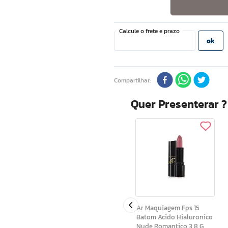
Compartilhar
Quer Presenterar 
Shine Colors Batom
luronico
Shine Colors Marrom
3,8 G
Desejo Fps15 3,7 G
Ar Maquiagem Fps 15
Batom Acido Hialuronico
Nude Romantico 3,8 G