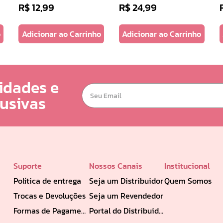
R$
12
,
99
R$
24
,
99
o
Adicionar ao Carrinho
Adicionar ao Carrinho
idades e
lusivas
Suporte
Nossos Canais
Institucional
Política de entrega
Seja um Distribuidor
Quem Somos
Trocas e Devoluções
Seja um Revendedor
Formas de Pagamento
Portal do Distribuidor