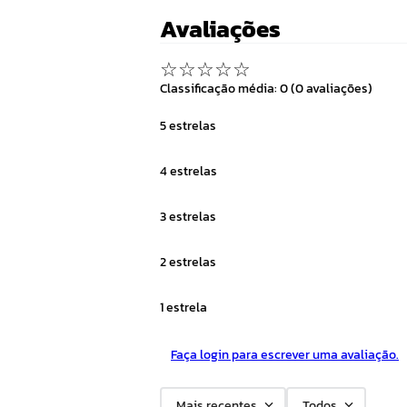
Avaliações
☆
☆
☆
☆
☆
Classificação média: 0
(0 avaliações)
5 estrelas
4 estrelas
3 estrelas
2 estrelas
1 estrela
Faça login para escrever uma avaliação.
Mais recentes
Todos