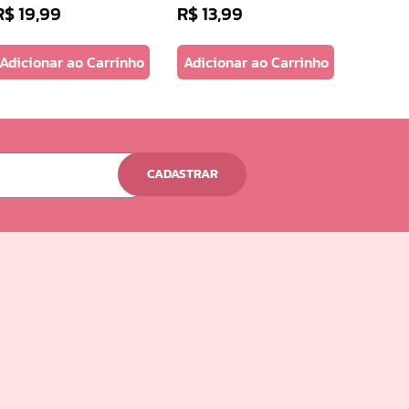
R$
19
,
99
R$
13
,
99
Adicionar ao Carrinho
Adicionar ao Carrinho
CADASTRAR