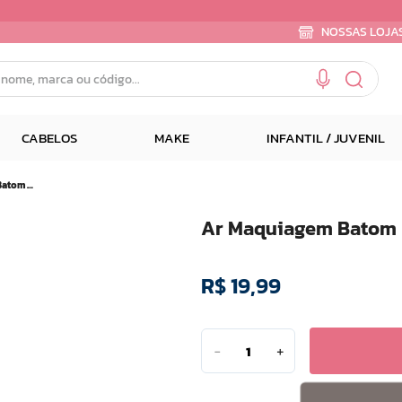
NOSSAS LOJA
e, marca ou código...
CABELOS
MAKE
INFANTIL / JUVENIL
Ar Maquiagem Batom Lipchick 3 Em 1 Fps15 Vinho Tinto 4g
Ar Maquiagem Batom L
R$
19
,
99
－
＋