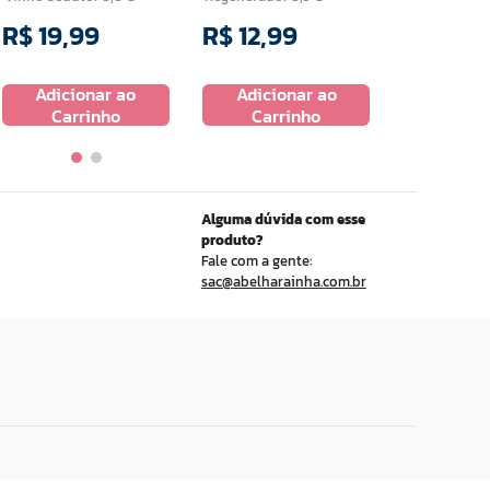
R$
19
,
99
R$
12
,
99
R$
24
,
9
Adicionar ao
Adicionar ao
Adicio
Carrinho
Carrinho
Carr
Alguma dúvida com esse
produto?
Fale com a gente:
sac@abelharainha.com.br