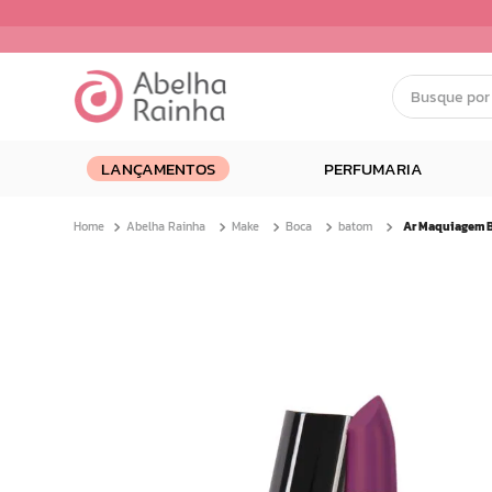
Busque por nom
Termos mais buscados
LANÇAMENTOS
PERFUMARIA
1
º
dermopes
2
º
ar maquiagem
Abelha Rainha
Make
Boca
batom
3
º
facial
4
º
bom medico
5
º
renovil
6
º
clareador
7
º
creme
8
º
batom
9
º
camiseta
10
º
doce infancia