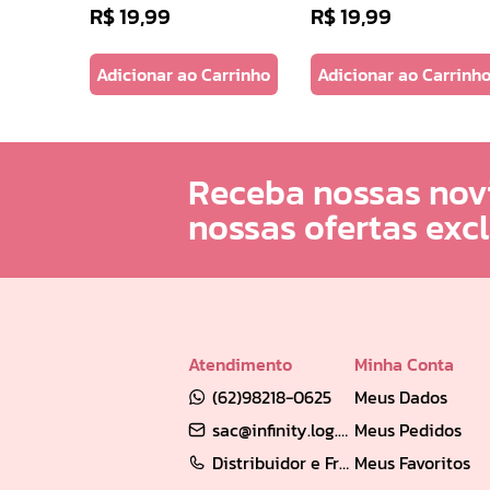
R$
19
,
99
R$
19
,
99
Adicionar ao Carrinho
Adicionar ao Carrinh
Receba nossas nov
nossas ofertas exc
Atendimento
Minha Conta
(62)98218-0625
Meus Dados
sac@infinity.log.br
Meus Pedidos
Distribuidor e Franqueado: (62) 98189-0213
Meus Favoritos