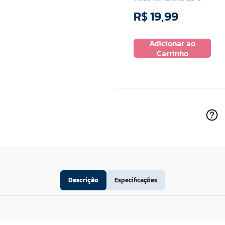
R$
19
,
99
R$
13
,
99
Adicionar ao
 ao
Adicionar ao
Carrinho
ho
Carrinho
Descrição
Especificações