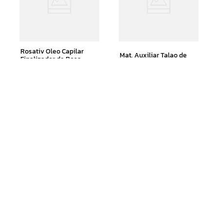
Rosativ Oleo Capilar
Mat. Auxiliar Talao de
Finalizador de Rosa
Pedidos C/ 25 Folhas
Mosqueta 60ml
R$
27
,
99
R$
5
,
99
Adicionar ao Carrinho
Adicionar ao Carrinho
Receba nossas novidades e nossas
ofertas exclusivas
CADASTRAR