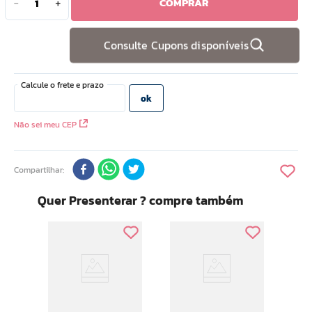
COMPRAR
－
＋
10
º
camiseta
Consulte Cupons disponíveis
Não sei meu CEP
Compartilhar
Quer Presenterar ? compre também
Ar M
ce
Revi