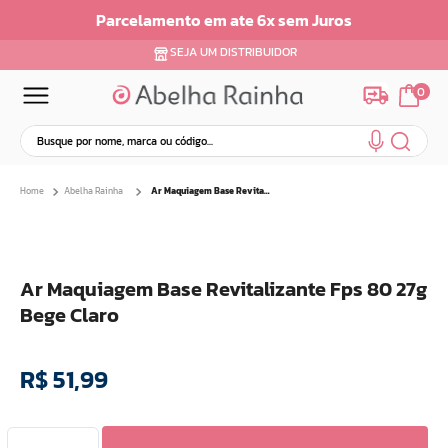
Parcelamento em ate 6x sem Juros
SEJA UM DISTRIBUIDOR
0
Busque por nome, marca ou código...
Termos mais buscados
Abelha Rainha
Ar Maquiagem Base Revitalizante Fps 80 27g Bege Claro
1
º
dermopes
2
º
ar maquiagem
3
º
facial
Ar Maquiagem Base Revitalizante Fps 80 27g
4
º
bom medico
Bege Claro
5
º
renovil
6
º
clareador
R$
51
,
99
7
º
batom
8
º
creme
9
º
hidratante