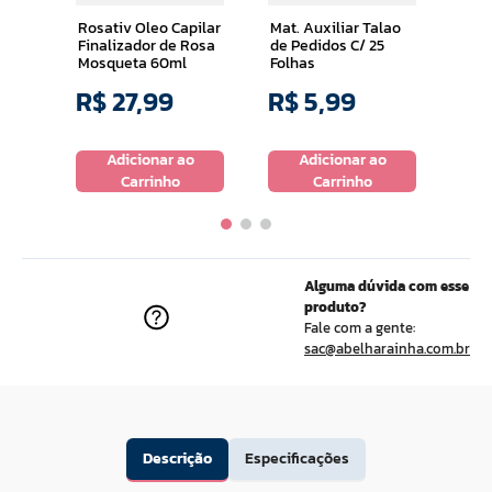
Rosativ Oleo Capilar
Mat. Auxiliar Talao
Finalizador de Rosa
de Pedidos C/ 25
Mosqueta 60ml
Folhas
R$
27
,
99
R$
5
,
99
R$
o
Adicionar ao
Adicionar ao
Carrinho
Carrinho
Alguma dúvida com esse
produto?
Fale com a gente:
sac@abelharainha.com.br
Descrição
Especificações