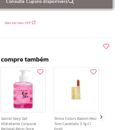
Consulte Cupons disponíveis
Não sei meu CEP
? compre também
Ar Maquiagem Gl
Diamond Cut
Secret Sexy Gel
Shine Colors Batom Meu
Hidratante Corporal
Tom Caramelo 3,7g C/
Beijavel Beijo Doce
Fps8