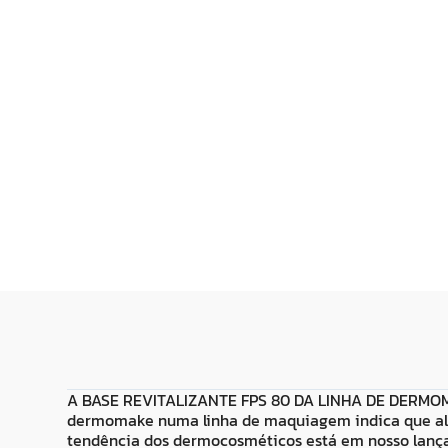
R$
34
,
99
R$
57
,
99
Adicionar ao
Adicionar
Carrinho
Carrin
A BASE REVITALIZANTE FPS 80 DA LINHA DE DERMOMAK
dermomake numa linha de maquiagem indica que além
tendência dos dermocosméticos está em nosso lanç