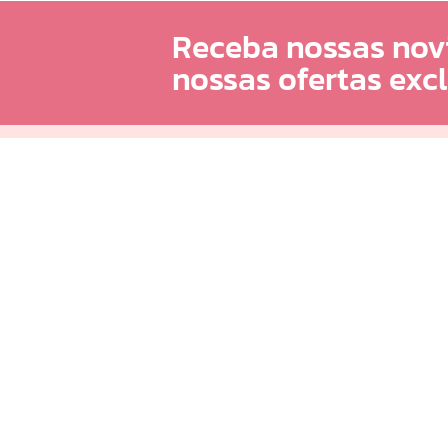
Receba nossas nov
nossas ofertas exc
Atendimento
Minha Conta
(62)98218-0625
Meus Dados
sac@infinity.log.br
Meus Pedidos
Distribuidor e Franqueado: (62) 98189-0213
Meus Favoritos