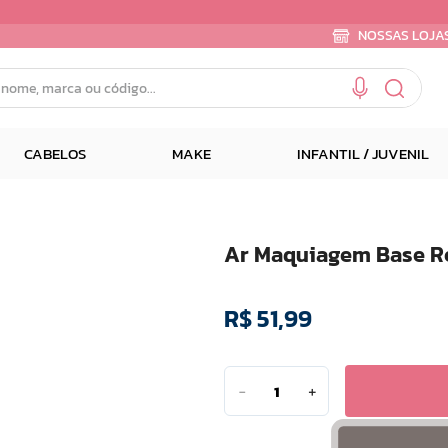
NOSSAS LOJA
e, marca ou código...
CABELOS
MAKE
INFANTIL / JUVENIL
Ar Maquiagem Base Re
R$
51
,
99
－
＋