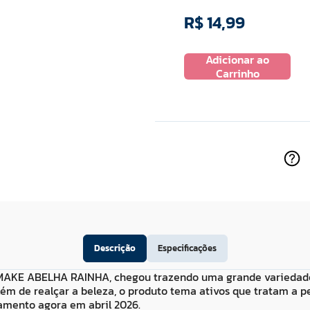
R$
14
,
99
R$
39
,
99
Adicionar ao
 ao
Adicionar ao
Carrinho
ho
Carrinho
Descrição
Especificações
E ABELHA RAINHA, chegou trazendo uma grande variedade de
 de realçar a beleza, o produto tema ativos que tratam a p
amento agora em abril 2026.