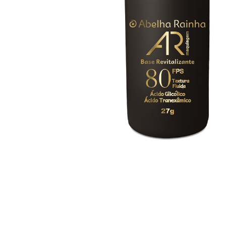
Renovil C Hidratante
Ar Maquiagem Gloss
Desodorante Co
Diamond Cute 3g
Com Vitamina C