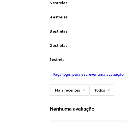
5 estrelas
4 estrelas
3 estrelas
2 estrelas
1 estrela
Faça login para escrever uma avaliação.
Mais recentes
Todos
Nenhuma avaliação