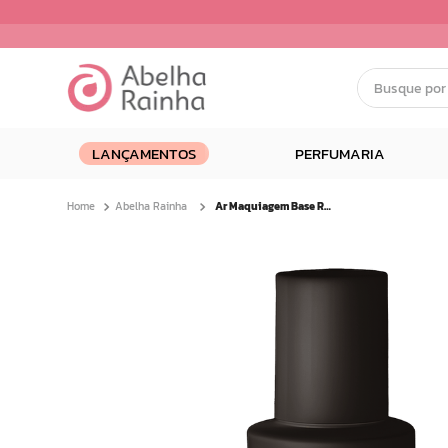
Busque por nom
Termos mais buscados
LANÇAMENTOS
PERFUMARIA
1
º
dermopes
2
º
ar maquiagem
Abelha Rainha
Ar Maquiagem Base Revitalizante Fps 80 27g Bege Quente
3
º
facial
4
º
bom medico
5
º
renovil
6
º
clareador
7
º
batom
8
º
creme
9
º
camiseta
10
º
doce infancia