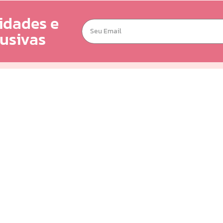
idades e
lusivas
Suporte
Nossos Canais
Institucional
Política de entrega
Seja um Distribuidor
Quem Somos
Trocas e Devoluções
Seja um Revendedor
Formas de Pagamento
Portal do Distribuidor
Privacidade e Segurança
Perguntas Frequentes