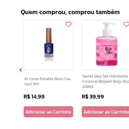
Quem comprou, comprou também
al Kinds
Secret Sexy Gel Hidratante
Ar Cores Esmalte Gloss Ceu
Corporal Beijavel Beijo Do
Azul 9ml
200ml
R$
14
,
99
R$
39
,
99
arrinho
Adicionar ao Carrinho
Adicionar ao Carrinh