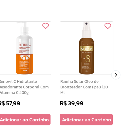
Doce Infancia 
Desodor
180g
enovil C Hidratante
Rainha Solar Oleo de
Desodorante Corporal Com
Bronzeador Com Fps8 120
Vitamina C 400g
Ml
R$
57
,
99
R$
39
,
99
R$
39
Adicionar ao Carrinho
Adicionar ao Carrinho
Adicio