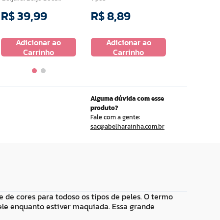
200ml
R$
39
,
99
R$
8
,
89
R$
34
,
9
Adicionar ao
Adicionar ao
Adicio
Carrinho
Carrinho
Carr
Alguma dúvida com esse
produto?
Fale com a gente:
sac@abelharainha.com.br
 cores para todoso os tipos de peles. O termo
ele enquanto estiver maquiada. Essa grande