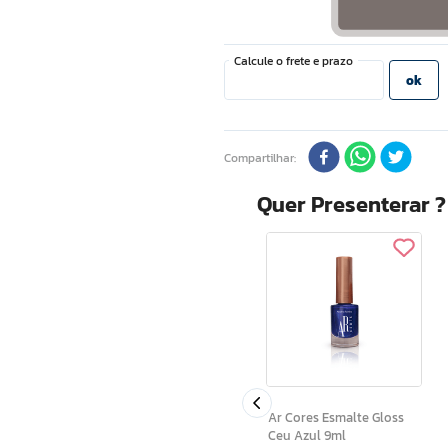
Compartilhar
Quer Presenterar 
Rainha Solar Oleo de
rporal
Bronzeador Com Fps8
 400g
120 Ml
Ar Cores Esmalte Gloss
Ceu Azul 9ml