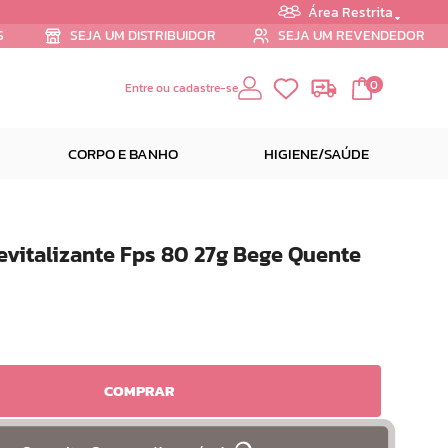
Área Restrita
S
SEJA UM DISTRIBUIDOR
SEJA UM REVENDEDOR
0
Entre ou cadastre-se
CORPO E BANHO
HIGIENE/SAÚDE
vitalizante Fps 80 27g Bege Quente
COMPRAR