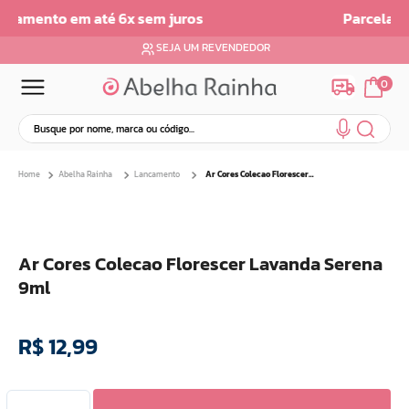
Parcelamento em ate 6x sem Juros
SEJA UM REVENDEDOR
0
Busque por nome, marca ou código...
Termos mais buscados
Abelha Rainha
Lancamento
Ar Cores Colecao Florescer Lavanda Serena 9ml
1
º
dermopes
2
º
ar maquiagem
3
º
facial
Ar Cores Colecao Florescer Lavanda Serena
4
º
bom medico
9ml
5
º
renovil
6
º
clareador
R$
12
,
99
7
º
creme
8
º
batom
9
º
camiseta