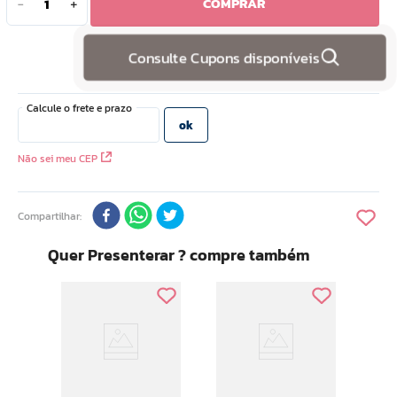
COMPRAR
－
＋
10
º
doce infancia
Consulte Cupons disponíveis
Não sei meu CEP
Compartilhar
Quer Presenterar ? compre também
Capi
Con