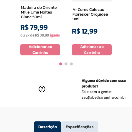
Madeira do Oriente
Ar Cores Colecao
Mil e Uma Noites
Florescer Orquidea
Blanc 50ml
9ml
R$
79
,
99
R$
12
,
99
R$
ou
2
x de
R$
39
,
99
o
Adicionar ao
Adicionar ao
Carrinho
Carrinho
Alguma dúvida com esse
produto?
Fale com a gente:
sac@abelharainha.com.br
Descrição
Especificações