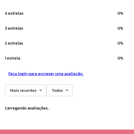
10
º
camiseta
4 estrelas
0%
3 estrelas
0%
2 estrelas
0%
1 estrela
0%
Faça login para escrever uma avaliação.
Mais recentes
Todos
Carregando avaliações…