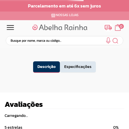
Parcelamento em até 6x sem juros
NOSSAS LOJAS
0
Busque por nome, marca ou código...
Termos mais buscados
1
º
dermopes
Descrição
Especificações
2
º
ar maquiagem
3
º
facial
4
º
bom medico
5
º
renovil
Avaliações
6
º
clareador
7
º
batom
Carregando…
8
º
creme
5 estrelas
0%
9
º
hidratante