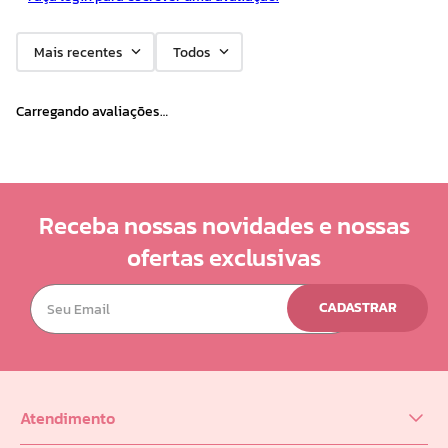
10
º
hidratante
Mais recentes
Todos
Carregando avaliações…
Receba nossas novidades e nossas
ofertas exclusivas
CADASTRAR
Atendimento