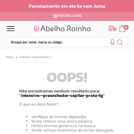
Parcelamento em ate 6x sem Juros
NOSSAS LOJAS
0
Busque por nome, marca ou código...
Termos mais buscados
intensive--preenchedor-capilar-preto-5g
1
º
dermopes
OOPS!
2
º
ar maquiagem
3
º
facial
4
º
bom medico
Não encontramos nenhum resultado para
"
intensive--preenchedor-capilar-preto-5g
"
5
º
renovil
O que eu devo fazer?
6
º
clareador
7
º
batom
Verifique os termos digitados.
Tente utilizar uma única palavra.
8
º
creme
Utilize termos genéricos na busca.
Tente utilizar sinônimos do termo desejado.
9
º
camiseta