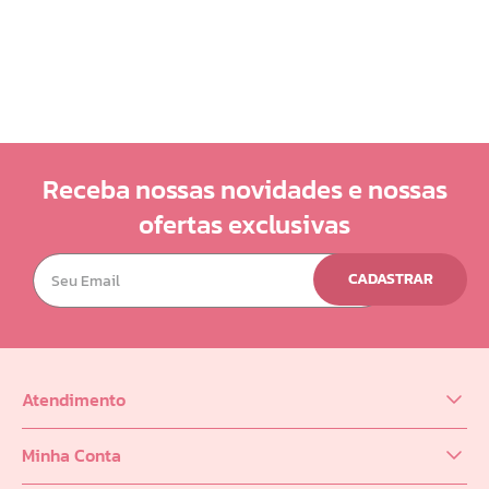
10
º
doce infancia
Receba nossas novidades e nossas
ofertas exclusivas
CADASTRAR
Atendimento
(62) 98218-0625
Minha Conta
sac@infinity.log.br