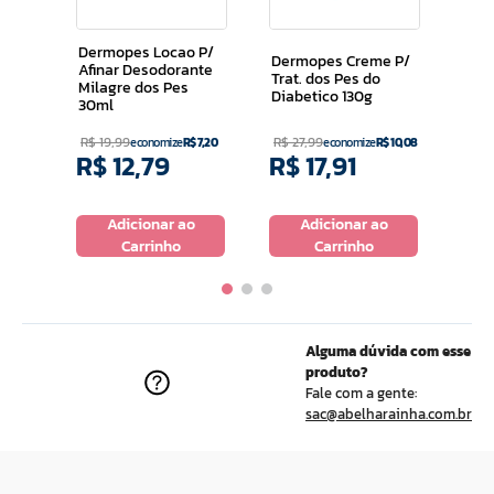
Amo
Rac
nte
205
Dermopes Locao P/
Dermopes Creme P/
Afinar Desodorante
Trat. dos Pes do
Milagre dos Pes
Diabetico 130g
30ml
R$
19
,
99
R$
27
,
99
R$
6
economize
R$
7
,
20
economize
R$
10
,
08
R$
12
,
79
R$
17
,
91
R$
o
Adicionar ao
Adicionar ao
Carrinho
Carrinho
Alguma dúvida com esse
produto?
Fale com a gente:
sac@abelharainha.com.br