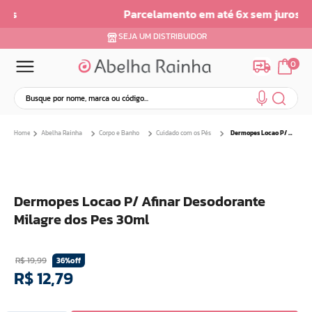
Parcelamento em até 6x sem juros
SEJA UM DISTRIBUIDOR
0
Busque por nome, marca ou código...
Termos mais buscados
Abelha Rainha
Corpo e Banho
Cuidado com os Pés
Dermopes Locao P/ Afinar Desodorante Milagre dos Pes 30ml
1
º
dermopes
2
º
ar maquiagem
3
º
facial
Dermopes Locao P/ Afinar Desodorante
4
º
bom medico
Milagre dos Pes 30ml
5
º
renovil
6
º
clareador
R$
19
,
99
36%
off
7
º
creme
R$
12
,
79
8
º
batom
9
º
camiseta