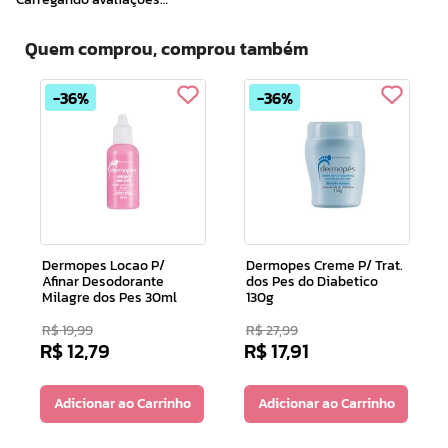
Quem comprou, comprou também
36%
36%
Dermopes Locao P/
Dermopes Creme P/ Trat.
Afinar Desodorante
dos Pes do Diabetico
Milagre dos Pes 30ml
130g
R$
19
,
99
R$
27
,
99
R$
12
,
79
R$
17
,
91
Adicionar ao Carrinho
Adicionar ao Carrinho