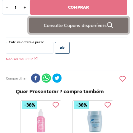
COMPRAR
－
＋
10
º
doce infancia
Consulte Cupons disponíveis
Não sei meu CEP
Compartilhar
Quer Presenterar ? compre também
36%
36%
Derm