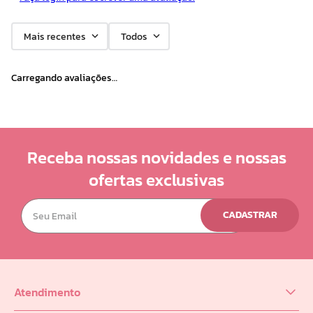
10
º
doce infancia
Mais recentes
Todos
Carregando avaliações…
Receba nossas novidades e nossas
ofertas exclusivas
CADASTRAR
Atendimento