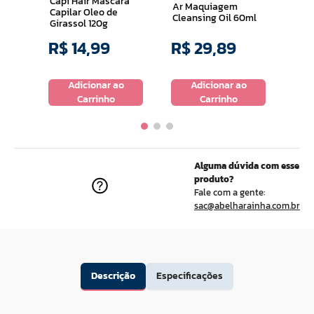
Capi Hair Mascara
Ar Maquiagem
Capilar Oleo de
Cleansing Oil 60ml
Girassol 120g
R$
14
,
99
R$
29
,
89
R$
o
Adicionar ao
Adicionar ao
Carrinho
Carrinho
Alguma dúvida com esse
produto?
Fale com a gente:
sac@abelharainha.com.br
Descrição
Especificações