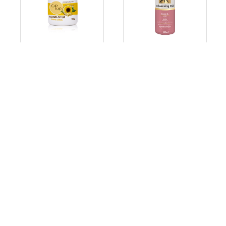
Capi Hair Mascara Capilar
Ar Maquiagem Cleansing
Oleo de Girassol 120g
Oil 60ml
R$
14
,
99
R$
29
,
89
Adicionar ao Carrinho
Adicionar ao Carrinho
Receba nossas novidades e nossas
ofertas exclusivas
CADASTRAR