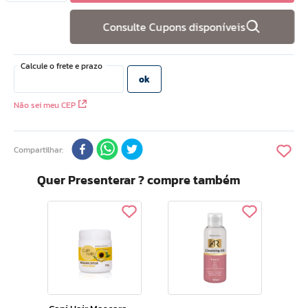
10
º
doce infancia
Consulte Cupons disponíveis
Não sei meu CEP
Compartilhar
Quer Presenterar ? compre também
Ar 
Bato
 Em
Cha
3,8g