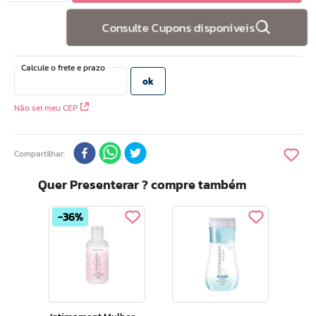
10
º
hidratante
Consulte Cupons disponíveis
Não sei meu CEP
Compartilhar
Quer Presenterar ? compre também
36%
Int
Ser
is
Rej
Inti