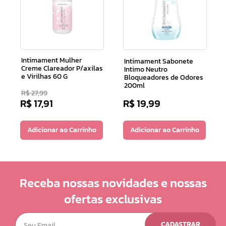
Intimament Mulher
Intimament Sabonete
Creme Clareador P/axilas
Intimo Neutro
e Virilhas 60 G
Bloqueadores de Odores
200ml
R$
27
,
99
R$
17
,
91
R$
19
,
99
Adicionar ao Carrinho
Adicionar ao Carrinho
Receba nossas novidades e nossas
ofertas exclusivas
CADASTRAR