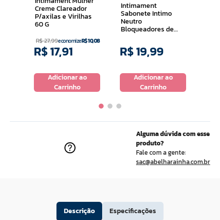
Intimament Mulher
Intimament
60m
Creme Clareador
Sabonete Intimo
P/axilas e Virilhas
Neutro
60 G
Bloqueadores de
Odores 200ml
R$
27
,
99
economize
R$
10
,
08
R$
17
,
91
R$
19
,
99
R$
o
Adicionar ao
Adicionar ao
Carrinho
Carrinho
Alguma dúvida com esse
produto?
Fale com a gente:
sac@abelharainha.com.br
Descrição
Especificações