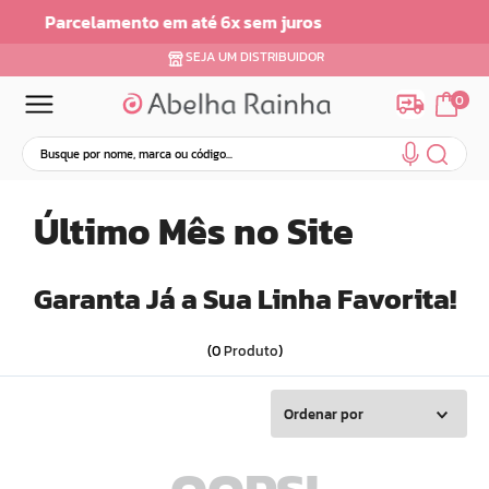
em juros
Parcelamento em ate 6x sem J
SEJA UM DISTRIBUIDOR
0
Busque por nome, marca ou código...
Termos mais buscados
Último Mês no Site
1
º
dermopes
2
º
ar maquiagem
Garanta Já a Sua Linha Favorita!
3
º
facial
4
º
bom medico
0
Produto
5
º
renovil
6
º
clareador
Ordenar por
7
º
creme
8
º
batom
9
º
hidratante