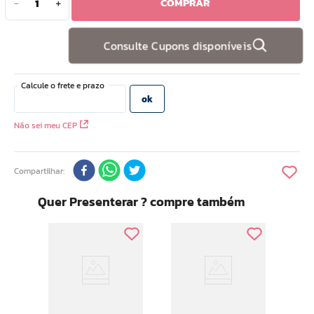
COMPRAR
－
＋
10
º
hidratante
Consulte Cupons disponíveis
Não sei meu CEP
Compartilhar
Quer Presenterar ? compre também
Ar Ma
ke
Cher
3,8g