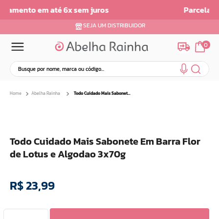
Parcelamento em ate 6x sem Juros
SEJA UM DISTRIBUIDOR
0
Busque por nome, marca ou código...
Termos mais buscados
Abelha Rainha
Todo Cuidado Mais Sabonete Em Barra Flor de Lotus e Algodao 3x70g
1
º
dermopes
2
º
ar maquiagem
3
º
facial
Todo Cuidado Mais Sabonete Em Barra Flor
4
º
bom medico
de Lotus e Algodao 3x70g
5
º
renovil
6
º
clareador
R$
23
,
99
7
º
creme
8
º
batom
9
º
camiseta