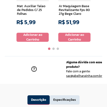
Mat. Auxiliar Talao
Ar Maquiagem Base
de Pedidos C/ 25
Revitalizante Fps 80
Folhas
27g Bege Claro
R$
5
,
99
R$
51
,
99
R$
o
Adicionar ao
Adicionar ao
Carrinho
Carrinho
Alguma dúvida com esse
produto?
Fale com a gente:
sac@abelharainha.com.br
Descrição
Especificações