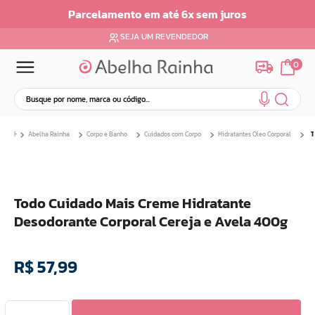
ros
Parcelamento em ate 6x sem Juros
SEJA UM REVENDEDOR
0
Busque por nome, marca ou código...
Termos mais buscados
Abelha Rainha
Corpo e Banho
Cuidados com Corpo
Hidratantes Oleo Corporal
T
1
º
dermopes
2
º
ar maquiagem
3
º
facial
Todo Cuidado Mais Creme Hidratante
4
º
bom medico
Desodorante Corporal Cereja e Avela 400g
5
º
renovil
6
º
clareador
R$
57
,
99
7
º
creme
8
º
batom
9
º
camiseta