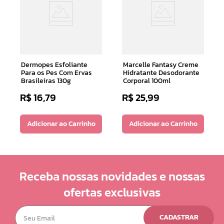
Dermopes Esfoliante
Marcelle Fantasy Creme
Para os Pes Com Ervas
Hidratante Desodorante
Brasileiras 130g
Corporal 100ml
R$
16
,
79
R$
25
,
99
Adicionar ao Carrinho
Adicionar ao Carrinho
Receba nossas novidades e nossas
ofertas exclusivas
CADASTRAR