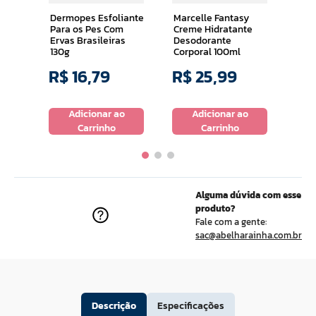
Ml
Dermopes Esfoliante
Marcelle Fantasy
Para os Pes Com
Creme Hidratante
Ervas Brasileiras
Desodorante
130g
Corporal 100ml
R$
16
,
79
R$
25
,
99
R$
o
Adicionar ao
Adicionar ao
Carrinho
Carrinho
Alguma dúvida com esse
produto?
Fale com a gente:
sac@abelharainha.com.br
Descrição
Especificações