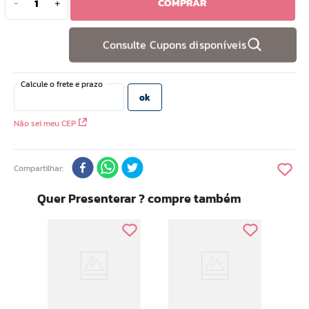
COMPRAR
－
＋
10
º
doce infancia
Consulte Cupons disponíveis
Não sei meu CEP
Compartilhar
Quer Presenterar ? compre também
Tod
Hidr
Amei