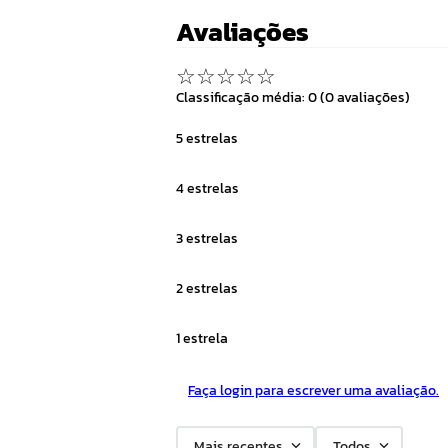
Avaliações
☆
☆
☆
☆
☆
Classificação média: 0
(0 avaliações)
5 estrelas
4 estrelas
3 estrelas
2 estrelas
1 estrela
Faça login para escrever uma avaliação.
Mais recentes
Todos