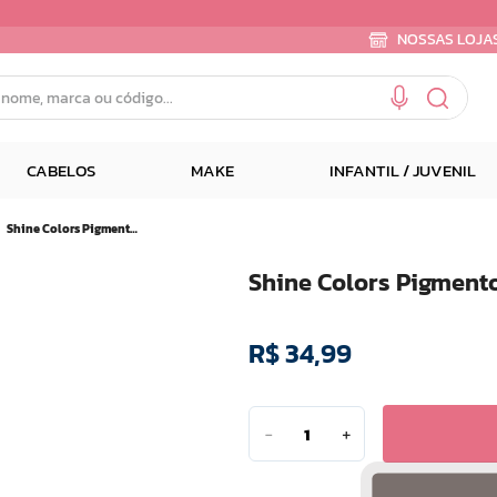
NOSSAS LOJA
e, marca ou código...
CABELOS
MAKE
INFANTIL / JUVENIL
Shine Colors Pigmento P/sobrancelhas Castanho Escuro 4 G
Shine Colors Pigment
R$
34
,
99
－
＋