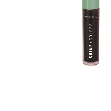
Shine Colors Pigmento
Shine Colors Pigmento
P/sobrancelhas
P/sobrancelhas
Castanho Medio 4 G
Castanho Escuro