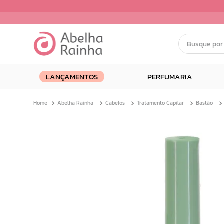
Busque por nom
Termos mais buscados
LANÇAMENTOS
PERFUMARIA
1
º
dermopes
2
º
ar maquiagem
Abelha Rainha
Cabelos
Tratamento Capilar
Bastão
3
º
facial
4
º
bom medico
5
º
renovil
6
º
clareador
7
º
creme
8
º
batom
9
º
camiseta
10
º
hidratante