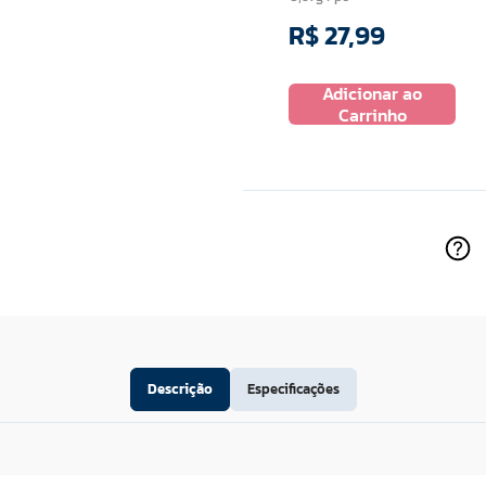
R$
27
,
99
R$
27
,
99
 ao
Adicionar ao
Adicionar ao
ho
Carrinho
Carrinho
Descrição
Especificações