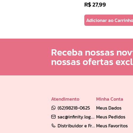
R$
27
,
99
Adicionar ao Carrinh
Receba nossas nov
nossas ofertas exc
Atendimento
Minha Conta
(62)98218-0625
Meus Dados
sac@infinity.log.br
Meus Pedidos
Distribuidor e Franqueado: (62) 98189-0213
Meus Favoritos