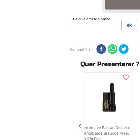
Compartilhar
Quer Presenterar 
Intensive Bastao Disfarce
P/cabelos Brancos
Castanho 3,97g Fps
Intensive Bastao Disfarce
P/cabelos Brancos Preto
 4 G
3,97g Fps