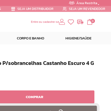
Área Restrita
S
SEJA UM DISTRIBUIDOR
SEJA UM REVENDEDOR
0
Entre ou cadastre-se
CORPO E BANHO
HIGIENE/SAÚDE
o P/sobrancelhas Castanho Escuro 4 G
COMPRAR