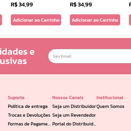
R$
34
,
99
R$
34
,
99
o
Adicionar ao Carrinho
Adicionar ao Carrinho
idades e
lusivas
Suporte
Nossos Canais
Institucional
Política de entrega
Seja um Distribuidor
Quem Somos
Trocas e Devoluções
Seja um Revendedor
Formas de Pagamento
Portal do Distribuidor