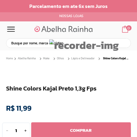
Parcelamento em ate 6x sem Juros
NOSSAS LOJAS
0
Abelha Rainha
Make
Olhos
Lápis e Delineador
Shine Colors Kajal Preto 1,3g Fps
Shine Colors Kajal Preto 1,3g Fps
R$
11
,
99
COMPRAR
－
＋