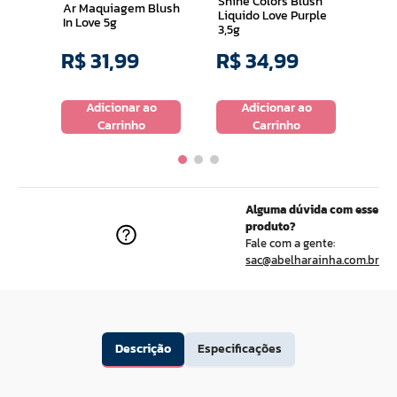
Shine Colors Blush
Ar Maquiagem Blush
Liquido Love Purple
In Love 5g
3,5g
R$
31
,
99
R$
34
,
99
R$
o
Adicionar ao
Adicionar ao
Carrinho
Carrinho
Alguma dúvida com esse
produto?
Fale com a gente:
sac@abelharainha.com.br
Descrição
Especificações