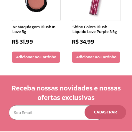
Ar Maquiagem Blush In
Shine Colors Blush
Love 5g
Liquido Love Purple 3,5g
R$
31
,
99
R$
34
,
99
Adicionar ao Carrinho
Adicionar ao Carrinho
Receba nossas novidades e nossas
ofertas exclusivas
CADASTRAR