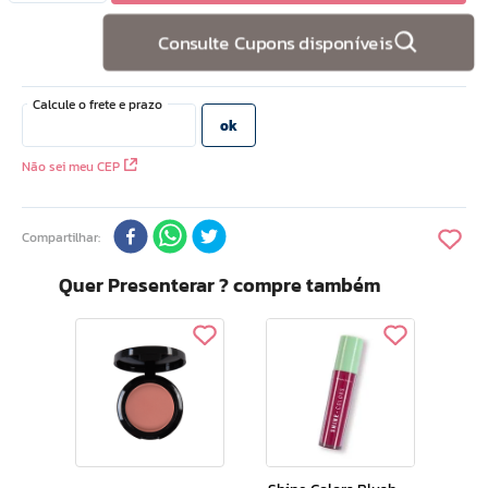
10
º
hidratante
Consulte Cupons disponíveis
Não sei meu CEP
Compartilhar
Quer Presenterar ? compre também
Ar Ma
,5g
Sed