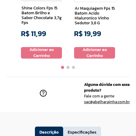
Shine Colors Fps 15
Ar Maquiagem Fps 15
Batom Brilho e
Batom Acido
Sabor Chocolate 3,7g
Hialuronico Vinho
Fps
Sedutor 3,8 G
R$
11
,
99
R$
19
,
99
R$
o
Adicionar ao
Adicionar ao
Carrinho
Carrinho
Alguma dúvida com esse
produto?
Fale com a gente:
sac@abelharainha.com.br
Descrição
Especificações