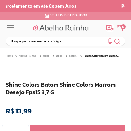
Parcelamento em até 6x sem juros
SEJA UM DISTRIBUIDOR
0
Busque por nome, marca ou código...
Termos mais buscados
Abelha Rainha
Make
Boca
batom
Shine Colors Batom Shine Colors Marrom Desejo Fps15 3,7 G
1
º
dermopes
2
º
ar maquiagem
3
º
facial
Shine Colors Batom Shine Colors Marrom
4
º
bom medico
Desejo Fps15 3,7 G
5
º
renovil
6
º
clareador
R$
13
,
99
7
º
creme
8
º
batom
9
º
camiseta