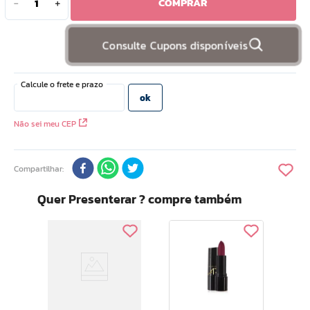
COMPRAR
－
＋
10
º
hidratante
Consulte Cupons disponíveis
Não sei meu CEP
Compartilhar
Quer Presenterar ? compre também
Shine 
Bat
g
Ave