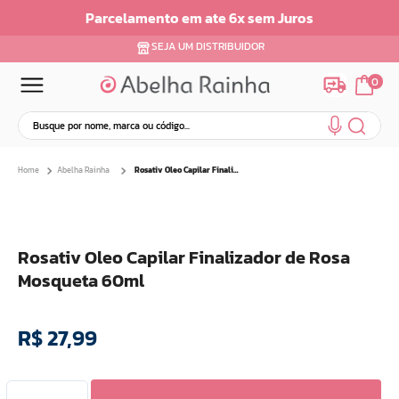
Parcelamento em ate 6x sem Juros
SEJA UM DISTRIBUIDOR
0
Busque por nome, marca ou código...
Termos mais buscados
Abelha Rainha
Rosativ Oleo Capilar Finalizador de Rosa Mosqueta 60ml
1
º
dermopes
2
º
ar maquiagem
3
º
facial
Rosativ Oleo Capilar Finalizador de Rosa
4
º
bom medico
Mosqueta 60ml
5
º
renovil
6
º
clareador
R$
27
,
99
7
º
creme
8
º
batom
9
º
camiseta