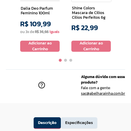
Shine Colors
Dalia Deo Parfum
Mascara de Cilios
Feminino 100ml
Cilios Perfeitos 6g
R$
109
,
99
R$
22
,
99
R$
ou
3
x de
R$
36
,
66
o
Adicionar ao
Adicionar ao
Carrinho
Carrinho
Alguma dúvida com esse
produto?
Fale com a gente:
sac@abelharainha.com.br
Descrição
Especificações