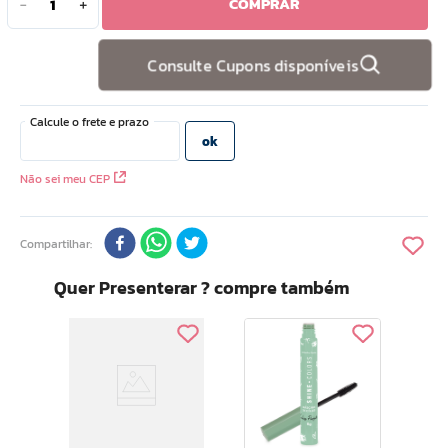
COMPRAR
－
＋
10
º
hidratante
Consulte Cupons disponíveis
Não sei meu CEP
Compartilhar
Quer Presenterar ? compre também
Ar Core
go
Glos