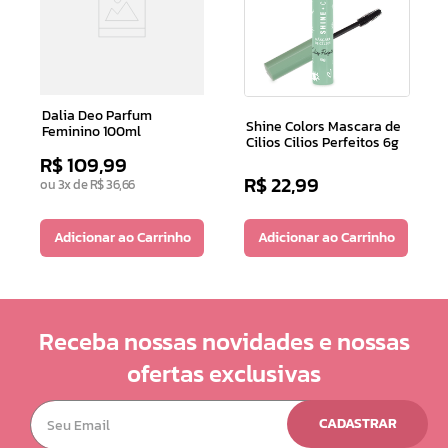
Dalia Deo Parfum
Shine Colors Mascara de
Feminino 100ml
Cilios Cilios Perfeitos 6g
R$
109
,
99
R$
22
,
99
ou
3
x de
R$
36
,
66
Adicionar ao Carrinho
Adicionar ao Carrinho
Receba nossas novidades e nossas
ofertas exclusivas
CADASTRAR