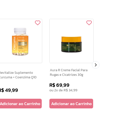
Clear Pele Serum Cla
Para Mar
Aura R Creme Facial Para
evitalize Suplemento
Rugas e Cicatrizes 30g
Curcuma + Coenzima Q10
R$
69
,
99
R$
49
,
99
R$
24
,
ou
2
x de
R$
34
,
99
Adicionar ao Carrinho
Adicionar ao Carrinho
Adicio