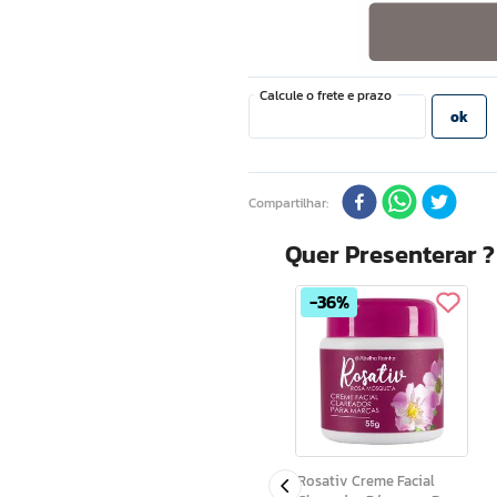
Compartilhar
Quer Presenterar 
36%
Aura R Creme Facial Para
Rugas e Cicatrizes 30g
zima Q10
Rosativ Creme Facial