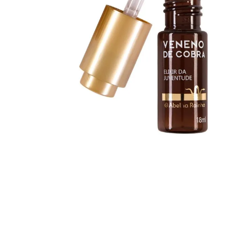
Acnew Locao Clareadora
Revitalize Suplemento
Antiacne 45 G
Curcuma + Coen