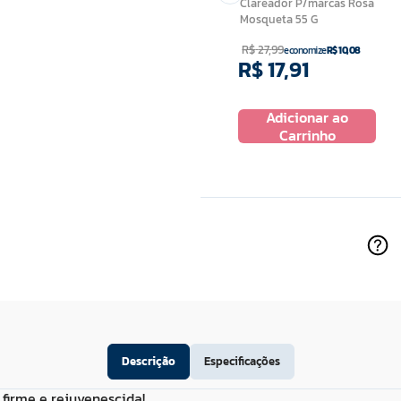
Clareador P/marcas Rosa
Mosqueta 55 G
R$
27
,
99
R$
69
,
99
economize
R$
10
,
08
R$
17
,
91
ou
2
x de
R$
34
,
99
Adicionar ao
 ao
Adicionar ao
Carrinho
ho
Carrinho
Descrição
Especificações
firme e rejuvenescida!