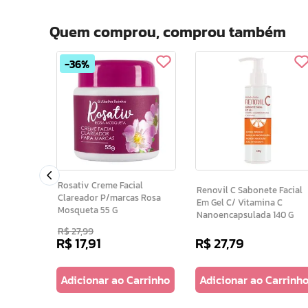
Quem comprou, comprou também
36%
ante
ral
300 G
Rosativ Creme Facial
Renovil C Sabonete Facial
Clareador P/marcas Rosa
Em Gel C/ Vitamina C
Mosqueta 55 G
Nanoencapsulada 140 G
R$
27
,
99
R$
17
,
91
R$
27
,
79
arrinho
Adicionar ao Carrinho
Adicionar ao Carrinh