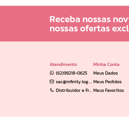
Receba nossas nov
nossas ofertas exc
Atendimento
Minha Conta
(62)98218-0625
Meus Dados
sac@infinity.log.br
Meus Pedidos
Distribuidor e Franqueado: (62) 98189-0213
Meus Favoritos