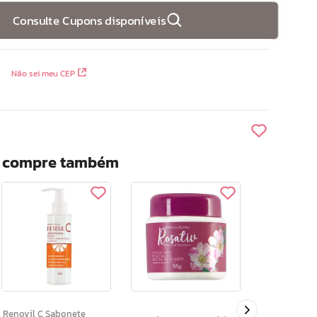
Consulte Cupons disponíveis
Não sei meu CEP
? compre também
Acnew Locao Clareadora
Antiacne 45 
Renovil C Sabonete