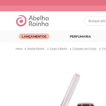
Busque por nom
Termos mais buscados
LANÇAMENTOS
PERFUMARIA
1
º
dermopes
2
º
ar maquiagem
Abelha Rainha
Corpo e Banho
Cuidados com Corpo
Cui
3
º
facial
4
º
bom medico
5
º
renovil
6
º
clareador
7
º
creme
8
º
batom
9
º
camiseta
10
º
doce infancia