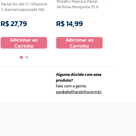
Rosativ Mascara Facial
Facial Em Gel C/ Vitamina
de Rosa Mosqueta 55 G
C Nanoencapsulada 140
G
R$
27
,
79
R$
14
,
99
R$
16
,
9
Adicionar ao
Adicionar ao
Adicio
Carrinho
Carrinho
Carr
Alguma dúvida com esse
produto?
Fale com a gente:
sac@abelharainha.com.br