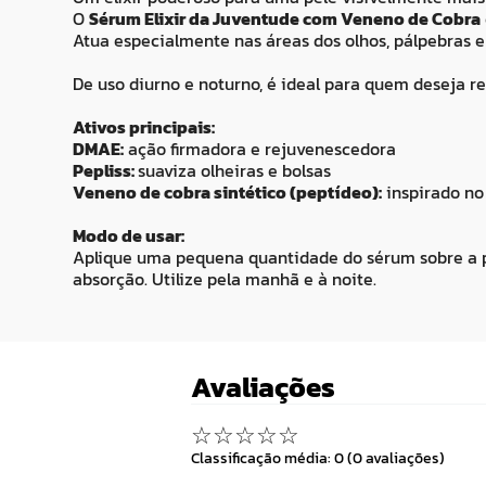
O
Sérum Elixir da Juventude com Veneno de Cobra
Atua especialmente nas áreas dos olhos, pálpebras e 
De uso diurno e noturno, é ideal para quem deseja re
Ativos principais:
DMAE:
ação firmadora e rejuvenescedora
Pepliss:
suaviza olheiras e bolsas
Veneno de cobra sintético (peptídeo):
inspirado no 
Modo de usar:
Aplique uma pequena quantidade do sérum sobre a pe
absorção. Utilize pela manhã e à noite.
Avaliações
☆
☆
☆
☆
☆
Classificação média: 0
(0 avaliações)