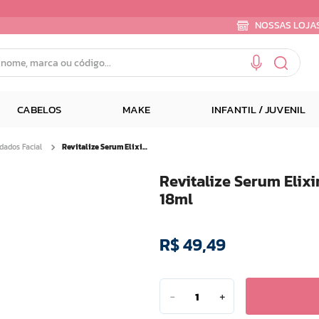
NOSSAS LOJA
e, marca ou código...
CABELOS
MAKE
INFANTIL / JUVENIL
dados Facial
Revitalize Serum Elixir da Junventude Veneno de Cobra 18ml
Revitalize Serum Elix
18ml
R$
49
,
49
－
＋