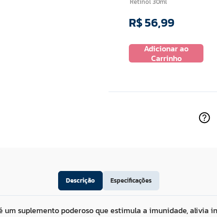
Retinol 30ml
R$
56
,
99
R$
27
,
99
Adicionar ao
 ao
Adicionar ao
Carrinho
ho
Carrinho
Descrição
Especificações
é um suplemento poderoso que estimula a imunidade, alivia i