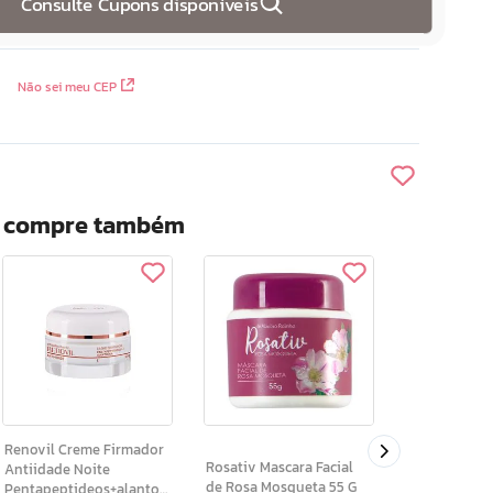
Consulte Cupons disponíveis
Não sei meu CEP
? compre também
Rosativ Sabonete
Esfoliante F
Oleo de Ros
55g
Renovil Creme Firmador
Rosativ Mascara Facial
Antiidade Noite
de Rosa Mosqueta 55 G
Pentapeptideos+alantoina