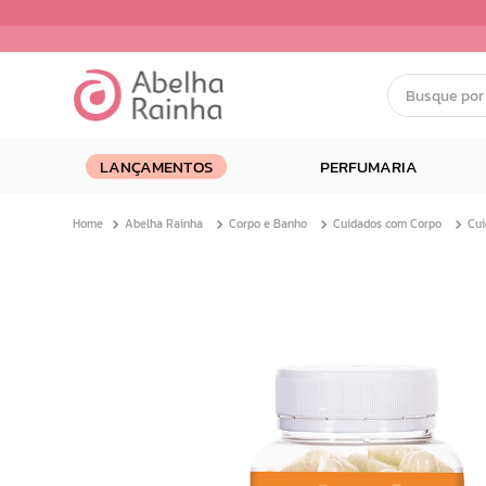
Busque por nom
Termos mais buscados
LANÇAMENTOS
PERFUMARIA
1
º
dermopes
2
º
ar maquiagem
Abelha Rainha
Corpo e Banho
Cuidados com Corpo
Cui
3
º
facial
4
º
bom medico
5
º
renovil
6
º
clareador
7
º
creme
8
º
batom
9
º
camiseta
10
º
doce infancia