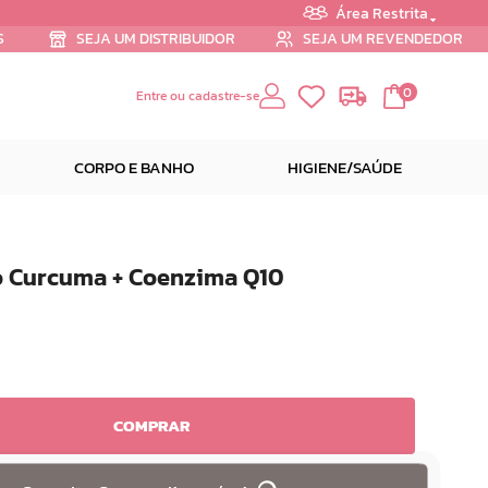
Área Restrita
S
SEJA UM DISTRIBUIDOR
SEJA UM REVENDEDOR
0
Entre ou cadastre-se
CORPO E BANHO
HIGIENE/SAÚDE
o Curcuma + Coenzima Q10
COMPRAR