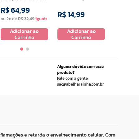
50 G
R$
64
,
99
R$
14
,
99
R$
27
,
9
ou
2
x de
R$
32
,
49
Adicionar ao
Adicionar ao
Adicio
Carrinho
Carrinho
Carr
Alguma dúvida com esse
produto?
Fale com a gente:
sac@abelharainha.com.br
nflamações e retarda o envelhecimento celular. Com