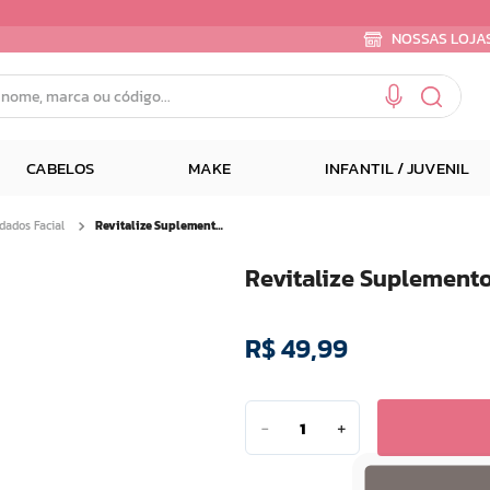
NOSSAS LOJA
e, marca ou código...
CABELOS
MAKE
INFANTIL / JUVENIL
dados Facial
Revitalize Suplemento Curcuma + Coenzima Q10
Revitalize Suplement
R$
49
,
99
－
＋