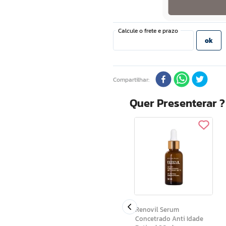
Compartilhar
Quer Presenterar 
Acnew Gel Secativo
Antiacne 15 G
Renovil Serum
Concetrado Anti Idade