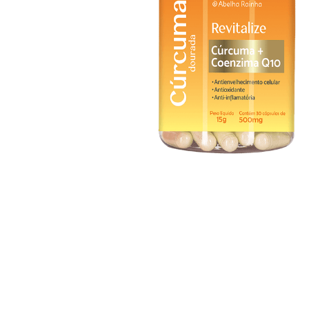
Rosativ Sabonete
Acnew Locao Clareadora
Esfoliante Facial Com
Antiacne 45 G
Oleo de Rosa Mosqueta
55g