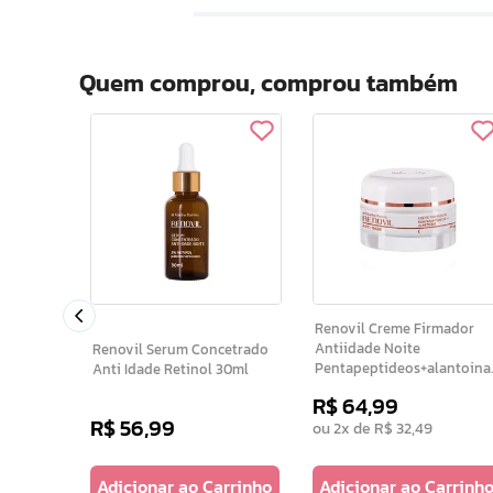
Quem comprou, comprou também
m Carvao
Renovil Creme Firmador
Antiidade Noite
Renovil Serum Concetrado
Pentapeptideos+alantoina
Anti Idade Retinol 30ml
50 G
R$
64
,
99
R$
56
,
99
ou
2
x de
R$
32
,
49
arrinho
Adicionar ao Carrinho
Adicionar ao Carrinh