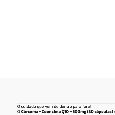
R$
27
,
99
R$
16
,
99
Adicionar ao
Adicionar
Carrinho
Carrin
O cuidado que vem de dentro para fora!
O
Cúrcuma + Coenzima Q10 – 500mg (30 cápsulas)