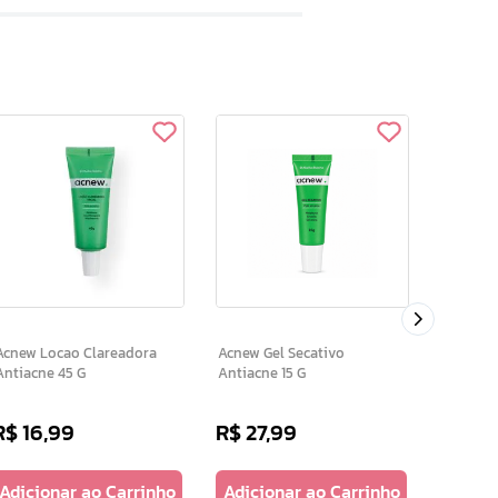
Revitali
Junvent
Cobra 1
new Locao Clareadora
Acnew Gel Secativo
Antiacne 45 G
Antiacne 15 G
R$
16
,
99
R$
27
,
99
R$
49
Adicionar ao Carrinho
Adicionar ao Carrinho
Adicio