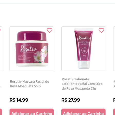
Rosativ Sabonete
Rosativ Mascara Facial de
Ac
Esfoliante Facial Com Oleo
Rosa Mosqueta 55 G
de Rosa Mosqueta 55g
R$
14
,
99
R$
27
,
99
o
Adicionar ao Carrinho
Adicionar ao Carrinho