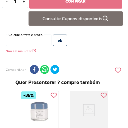
COMPRAR
－
＋
10
º
doce infancia
Consulte Cupons disponíveis
Não sei meu CEP
Compartilhar
Quer Presenterar ? compre também
36%
Rosativ
Faci
Mos