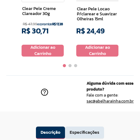
Clear Pele Creme
Clear Pele Locao
Clareador 30g
P/clarear e Suavizar
Olheiras 15ml
R$
47
,
99
economize
R$
17
,
28
R$
30
,
71
R$
24
,
49
R$
o
Adicionar ao
Adicionar ao
Carrinho
Carrinho
Alguma dúvida com esse
produto?
Fale com a gente:
sac@abelharainha.com.br
Descrição
Especificações