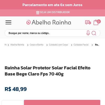
Parcelamento em ate 6x sem Juros
SEJA UM DISTRIBUIDOR
0
Busque por nome, marca ou código...
Termos mais buscados
Abelha Rainha
Corpo e Banho
Cuidados com Corpo
Cuidados Facial
Rainha Solar Protetor Solar Facial Efeito Base Bege Claro Fps 70 40g
1
º
dermopes
2
º
ar maquiagem
3
º
facial
Rainha Solar Protetor Solar Facial Efeito
4
º
bom medico
Base Bege Claro Fps 70 40g
5
º
renovil
6
º
clareador
R$
48
,
99
7
º
creme
8
º
batom
9
º
camiseta