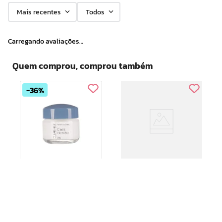
Mais recentes
Todos
Carregando avaliações…
Quem comprou, comprou também
36%
Clear Pele Creme
Clear Pele Locao
Clareador 30g
P/clarear e Suavizar
Olheiras 15ml
R$
47
,
99
R$
30
,
71
R$
24
,
49