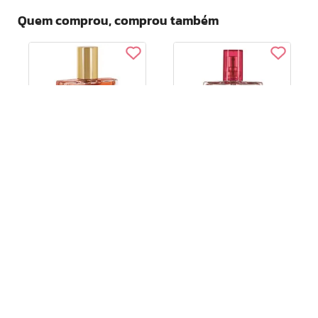
Quem comprou, comprou também
Madeira do Oriente
Madeira do Oriente Luxo
Femme Deo Colonia 50 Ml
Man Deo Parfum
Masculino 50ml
R$
59
,
99
R$
52
,
99
ou
2
x de
R$
29
,
99
Adicionar ao Carrinho
Adicionar ao Carrinho