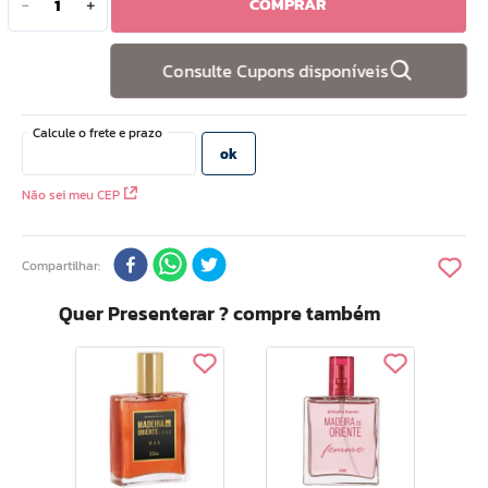
COMPRAR
－
＋
10
º
doce infancia
Consulte Cupons disponíveis
Não sei meu CEP
Compartilhar
Quer Presenterar ? compre também
Mad
Classic De
l
Mas