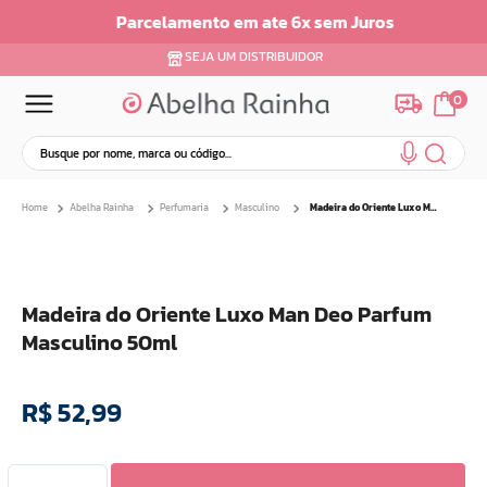
Parcelamento em ate 6x sem Juros
SEJA UM DISTRIBUIDOR
0
Busque por nome, marca ou código...
Termos mais buscados
Abelha Rainha
Perfumaria
Masculino
Madeira do Oriente Luxo Man Deo Parfum Masculino 50ml
1
º
dermopes
2
º
ar maquiagem
3
º
facial
Madeira do Oriente Luxo Man Deo Parfum
4
º
bom medico
Masculino 50ml
5
º
renovil
6
º
clareador
R$
52
,
99
7
º
creme
8
º
batom
9
º
camiseta