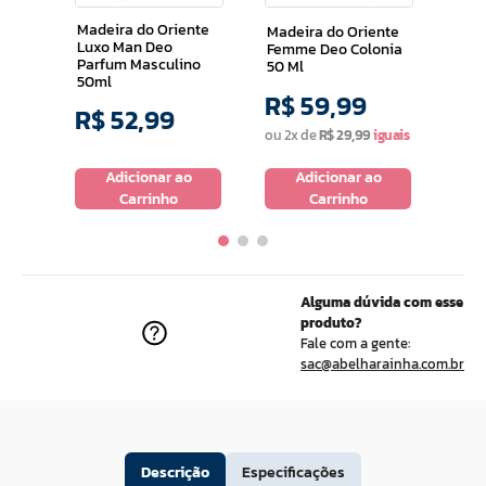
Madeira do Oriente
Madeira do Oriente
Luxo Man Deo
Femme Deo Colonia
Parfum Masculino
50 Ml
50ml
R$
59
,
99
R$
R$
52
,
99
ou
2
x de
R$
29
,
99
ou
2
o
Adicionar ao
Adicionar ao
Carrinho
Carrinho
Alguma dúvida com esse
produto?
Fale com a gente:
sac@abelharainha.com.br
Descrição
Especificações