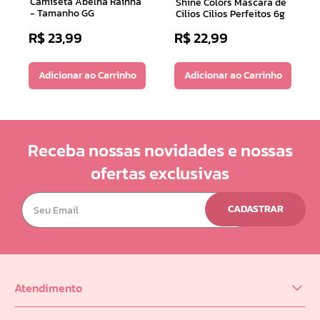
Camiseta Abelha Rainha
Shine Colors Mascara de
- Tamanho GG
Cilios Cilios Perfeitos 6g
R$
23
,
99
R$
22
,
99
Adicionar ao Carrinho
Adicionar ao Carrinho
Receba nossas novidades e nossas
ofertas exclusivas
CADASTRAR
Atendimento
(62) 98218-0625