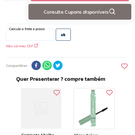
10
º
doce infancia
Consulte Cupons disponíveis
Não sei meu CEP
Compartilhar
Quer Presenterar ? compre também
Cam
ite
Rai