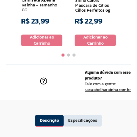
Camiseta Abelha
Shine Colors
Rainha - Tamanho
Mascara de Cilios
GG
Cilios Perfeitos 6g
R$
23
,
99
R$
22
,
99
R$
o
Adicionar ao
Adicionar ao
Carrinho
Carrinho
Alguma dúvida com esse
produto?
Fale com a gente:
sac@abelharainha.com.br
Descrição
Especificações