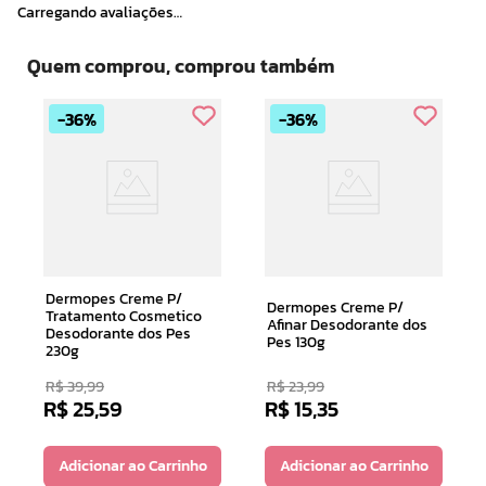
Carregando avaliações…
Quem comprou, comprou também
36%
36%
Dermopes Creme P/
Dermopes Creme P/
Tratamento Cosmetico
Afinar Desodorante dos
Desodorante dos Pes
Pes 130g
230g
R$
39
,
99
R$
23
,
99
R$
25
,
59
R$
15
,
35
Adicionar ao Carrinho
Adicionar ao Carrinho