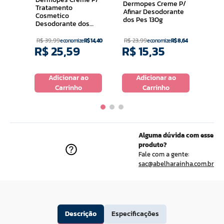
Dermopes Creme P/
Tratamento
Afinar Desodorante
Cosmetico
dos Pes 130g
Desodorante dos
Pes 230g
R$
39
,
99
R$
23
,
99
R$
6
economize
R$
14
,
40
economize
R$
8
,
64
R$
25
,
59
R$
15
,
35
R$
o
Adicionar ao
Adicionar ao
Carrinho
Carrinho
Alguma dúvida com esse
produto?
Fale com a gente:
sac@abelharainha.com.br
Descrição
Especificações