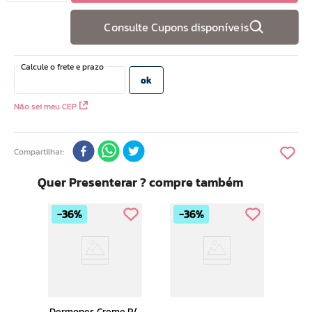
10
º
hidratante
Consulte Cupons disponíveis
Não sei meu CEP
Compartilhar
Quer Presenterar ? compre também
36%
36%
Derm
Amo
Pes 3
Rac
205
Dermopes Creme P/