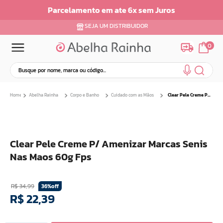
Parcelamento em ate 6x sem Juros
SEJA UM DISTRIBUIDOR
0
Busque por nome, marca ou código...
Termos mais buscados
Abelha Rainha
Corpo e Banho
Cuidado com as Mãos
Clear Pele Creme P/ Amenizar Marcas Senis Nas Maos 60g Fps
1
º
dermopes
2
º
ar maquiagem
3
º
facial
Clear Pele Creme P/ Amenizar Marcas Senis
4
º
bom medico
Nas Maos 60g Fps
5
º
renovil
6
º
clareador
R$
34
,
99
36%
off
7
º
creme
R$
22
,
39
8
º
batom
9
º
camiseta