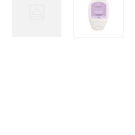
Todo Cuidado Mais
Todo Cuidado Mais
Hidratante Para Maos
Hidratante Para Maos
Flor de Lotus e Algodao
Alecrim e Lavanda 50g
50g
R$
19
,
99
R$
29
,
99
Adicionar ao Carrinho
Adicionar ao Carrinho
Receba nossas novidades e nossas
ofertas exclusivas