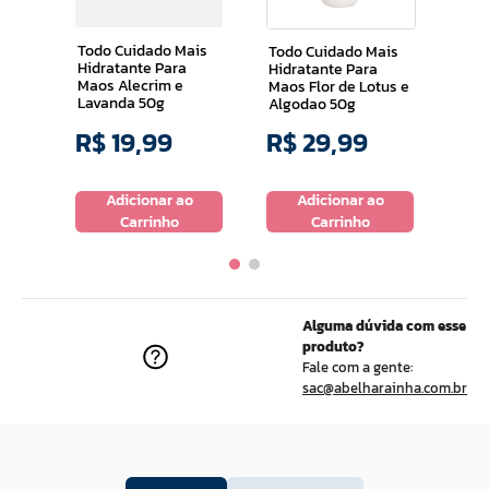
Mao
 60g
Pen
e Pr
Todo Cuidado Mais
Todo Cuidado Mais
Rug
Hidratante Para
Hidratante Para
Maos Alecrim e
Maos Flor de Lotus e
Lavanda 50g
Algodao 50g
$
12
,
60
R$
19
,
99
R$
29
,
99
R$
o
Adicionar ao
Adicionar ao
Carrinho
Carrinho
Alguma dúvida com esse
produto?
Fale com a gente:
sac@abelharainha.com.br