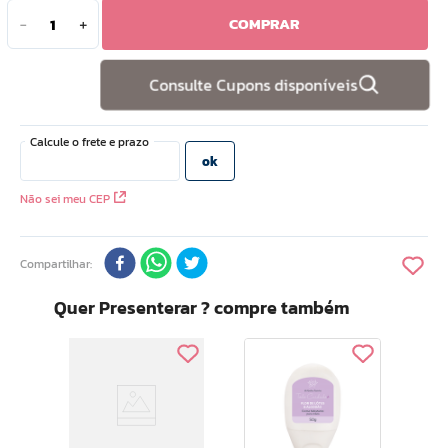
COMPRAR
－
＋
10
º
doce infancia
Consulte Cupons disponíveis
Não sei meu CEP
Compartilhar
Quer Presenterar ? compre também
Renovil C
s