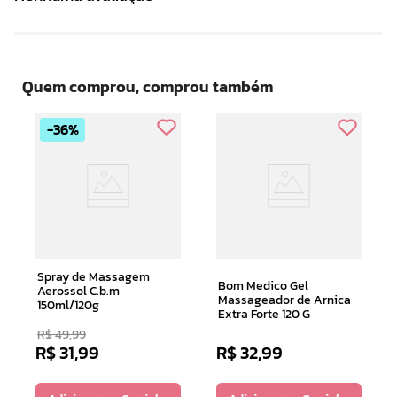
Quem comprou, comprou também
36%
Spray de Massagem
Bom Medico Gel
Aerossol C.b.m
Massageador de Arnica
150ml/120g
Extra Forte 120 G
R$
49
,
99
R$
31
,
99
R$
32
,
99