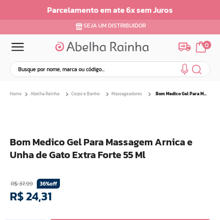
Parcelamento em ate 6x sem Juros
SEJA UM DISTRIBUIDOR
0
Busque por nome, marca ou código...
Termos mais buscados
Abelha Rainha
Corpo e Banho
Massageadores
Bom Medico Gel Para Massagem Arnica e Unha de Gato Extra Forte 55 Ml
1
º
dermopes
2
º
ar maquiagem
3
º
facial
Bom Medico Gel Para Massagem Arnica e
4
º
bom medico
Unha de Gato Extra Forte 55 Ml
5
º
renovil
6
º
clareador
R$
37
,
99
36%
off
7
º
creme
R$
24
,
31
8
º
batom
9
º
camiseta