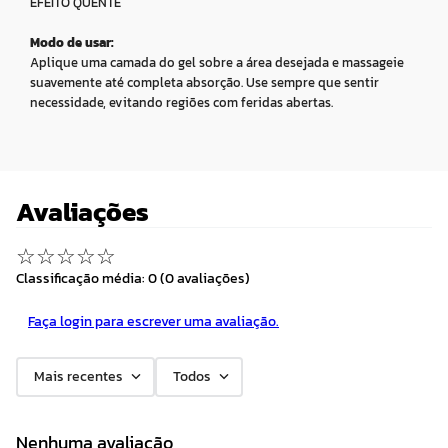
EFEITO QUENTE
Modo de usar:
Aplique uma camada do gel sobre a área desejada e massageie
suavemente até completa absorção. Use sempre que sentir
necessidade, evitando regiões com feridas abertas.
Avaliações
☆
☆
☆
☆
☆
Classificação média: 0
(0 avaliações)
Faça login para escrever uma avaliação.
Mais recentes
Todos
Nenhuma avaliação