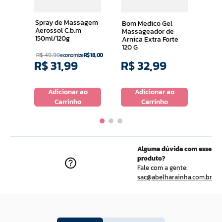
aiba
Des
Bom
Spray de Massagem
Bom Medico Gel
Aerossol C.b.m
Massageador de
150ml/120g
Arnica Extra Forte
120 G
R$
49
,
99
economize
R$
18
,
00
R$
31
,
99
R$
32
,
99
R$
o
Adicionar ao
Adicionar ao
Carrinho
Carrinho
Alguma dúvida com esse
produto?
Fale com a gente:
sac@abelharainha.com.br