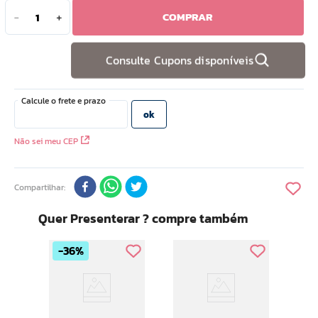
COMPRAR
－
＋
10
º
hidratante
Consulte Cupons disponíveis
Não sei meu CEP
Compartilhar
Quer Presenterar ? compre também
36%
Bom Me