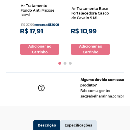
Ama
Ar Tratamento
Ar Tratamento Base
Fluido Anti Micose
Fortalecedora Casco
30ml
de Cavalo 9 Ml
R$
27
,
99
economize
R$
10
,
08
R$
17
,
91
R$
10
,
99
R$
o
Adicionar ao
Adicionar ao
Carrinho
Carrinho
Alguma dúvida com esse
produto?
Fale com a gente:
sac@abelharainha.com.br
Descrição
Especificações