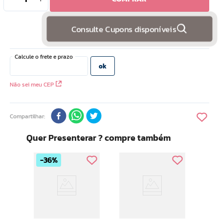
10
º
hidratante
Consulte Cupons disponíveis
Não sei meu CEP
Compartilhar
Quer Presenterar ? compre também
36%
Ar Tr
Bra
lho
P/u