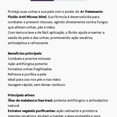
Proteja suas unhas e sua pele com o poder do
Ar Tratamento
Fluido Anti Micose 30ml
. Sua fórmula é desenvolvida para
combater e prevenir micoses, agindo diretamente contra fungos
que afetam unhas, pés e mãos.
Com textura leve e de fácil aplicação, o fluido ajuda a manter a
saúde da pele e das unhas, promovendo ação secativa,
antisséptica e refrescante.
Benefícios principais:
Combate e previne micoses
Ação antifúngica potente
Fortalece unhas fragilizadas
Refresca e purifica a pele
Ideal para uso nos pés e nas mãos
Secagem rápida, sem deixar resíduos
Principais ativos:
Óleo de melaleuca (tea tree):
potente antifúngico e antisséptico
natural
Extratos vegetais purificantes:
ação calmante e protetora
Agentes secativos: ajudam a manter a área protegida e seca