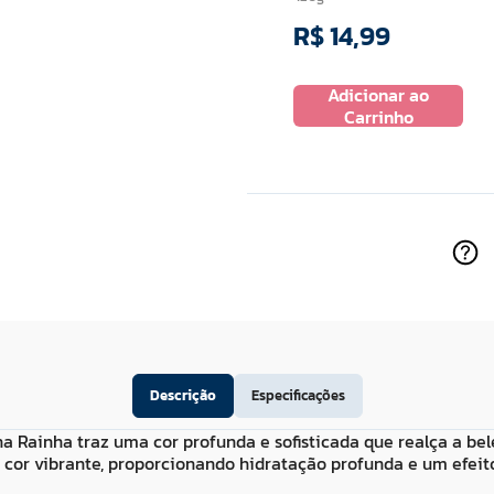
R$
14
,
99
R$
34
,
99
Adicionar ao
 ao
Adicionar ao
Carrinho
ho
Carrinho
Descrição
Especificações
a Rainha traz uma cor profunda e sofisticada que realça a bel
 cor vibrante, proporcionando hidratação profunda e um efeit