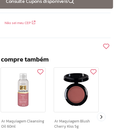
Consulte Cupons disponíveis
Não sei meu CEP
? compre também
Ar Maquiagem Ba
Retinollike
Rose 3,8g
Ar Maquiagem Cleansing
Ar Maquiagem Blush
Oil 60ml
Cherry Kiss 5g