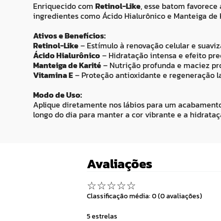
Enriquecido com
Retinol-Like
, esse batom favorece 
ingredientes como Ácido Hialurônico e Manteiga de K
Ativos e Benefícios:
Retinol-Like
– Estímulo à renovação celular e suaviz
Ácido Hialurônico
– Hidratação intensa e efeito pr
Manteiga de Karité
– Nutrição profunda e maciez pr
Vitamina E
– Proteção antioxidante e regeneração l
Modo de Uso:
Aplique diretamente nos lábios para um acabamento un
longo do dia para manter a cor vibrante e a hidrataç
Avaliações
☆
☆
☆
☆
☆
Classificação média: 0
(0 avaliações)
5 estrelas