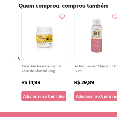
Quem comprou, comprou também
l Luxo G
Capi Hair Mascara Capilar
Ar Maquiagem Cleansing Oil
Oleo de Girassol 120g
60ml
R$
14
,
99
R$
29
,
89
arrinho
Adicionar ao Carrinho
Adicionar ao Carrinh