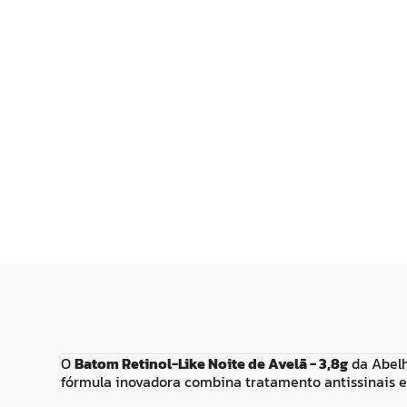
R$
29
,
99
R$
34
,
99
Adicionar ao
Adicionar
Carrinho
Carrin
O
Batom Retinol-Like Noite de Avelã - 3,8g
da Abelh
fórmula inovadora combina tratamento antissinais e