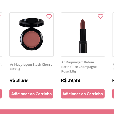
Ar Maquiagem Batom
Ar Maquiagem Blush Cherry
A
Retinollike Champagne
Kiss 5g
Rose 3,8g
R$
31
,
99
R$
29
,
99
o
Adicionar ao Carrinho
Adicionar ao Carrinho