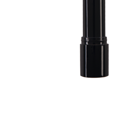
Ar Maquiagem Batom
Ar Maquiagem Gloss
Retinollike Champagne
Diamond Roman
Rose 3,8g