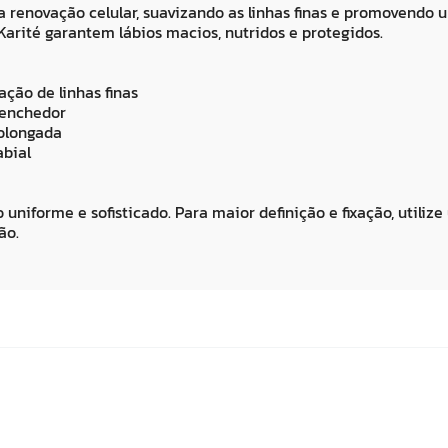
a renovação celular, suavizando as linhas finas e promovendo 
arité garantem lábios macios, nutridos e protegidos.
ação de linhas finas
eenchedor
olongada
abial
iforme e sofisticado. Para maior definição e fixação, utilize 
ão.