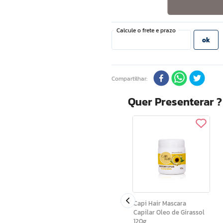
Compartilhar
Quer Presenterar 
Ar Maquiagem Gloss
ce 3g
Diamond Fun 3g
Capi Hair Mascara
Capilar Oleo de Girassol
120g