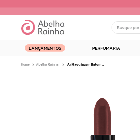
Busque por nom
Termos mais buscados
LANÇAMENTOS
PERFUMARIA
1
º
dermopes
2
º
ar maquiagem
Abelha Rainha
Ar Maquiagem Batom Retinollike Noite de Avela 3,8g
3
º
facial
4
º
renovil
5
º
bom medico
6
º
clareador
7
º
creme
8
º
camiseta
9
º
batom
10
º
doce infancia