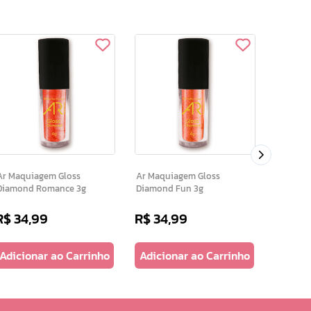
Kit Econ
r Maquiagem Gloss
Ar Maquiagem Gloss
Diamond Romance 3g
Diamond Fun 3g
R$
34
,
99
R$
34
,
99
R$
23
,
Adicionar ao Carrinho
Adicionar ao Carrinho
Adicio