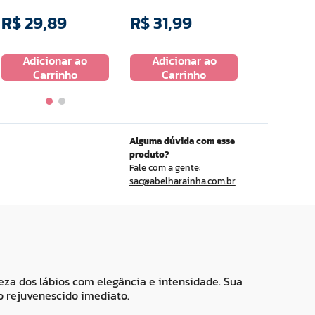
R$
29
,
89
R$
31
,
99
R$
29
,
9
Adicionar ao
Adicionar ao
Adicio
Carrinho
Carrinho
Carr
Alguma dúvida com esse
produto?
Fale com a gente:
sac@abelharainha.com.br
eza dos lábios com elegância e intensidade. Sua
o rejuvenescido imediato.