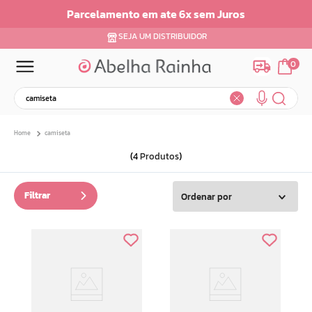
Parcelamento em ate 6x sem Juros
SEJA UM DISTRIBUIDOR
0
Busque por nome, marca ou código...
camiseta
4
Produtos
Filtrar
Ordenar por