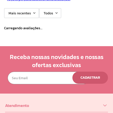
10
º
doce infancia
Mais recentes
Todos
Carregando avaliações…
Receba nossas novidades e nossas
ofertas exclusivas
CADASTRAR
Atendimento