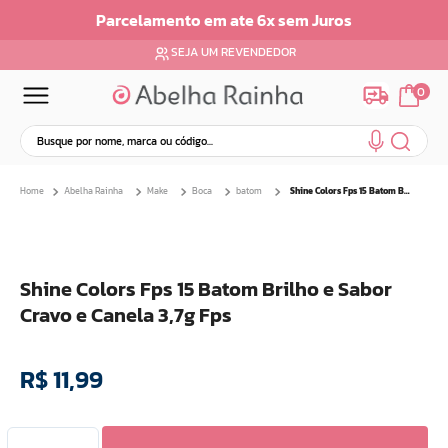
Parcelamento em até 6x sem juros
SEJA UM REVENDEDOR
0
Busque por nome, marca ou código...
Termos mais buscados
Abelha Rainha
Make
Boca
batom
Shine Colors Fps 15 Batom Brilho e Sabor Cravo e Canela 3,7g Fps
1
º
dermopes
2
º
ar maquiagem
3
º
facial
Shine Colors Fps 15 Batom Brilho e Sabor
4
º
bom medico
Cravo e Canela 3,7g Fps
5
º
renovil
6
º
clareador
R$
11
,
99
7
º
creme
8
º
batom
9
º
camiseta