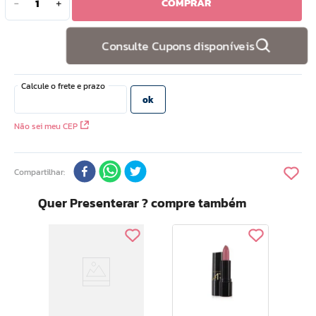
COMPRAR
－
＋
10
º
hidratante
Consulte Cupons disponíveis
Não sei meu CEP
Compartilhar
Quer Presenterar ? compre também
Ar Ma
Bat
Hial