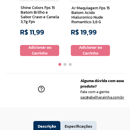
,8g
Sedu
Shine Colors Fps 15
Ar Maquiagem Fps 15
Batom Brilho e
Batom Acido
Sabor Cravo e Canela
Hialuronico Nude
3,7g Fps
Romantico 3,8 G
R$
11
,
99
R$
19
,
99
R$
o
Adicionar ao
Adicionar ao
Carrinho
Carrinho
Alguma dúvida com esse
produto?
Fale com a gente:
sac@abelharainha.com.br
Descrição
Especificações