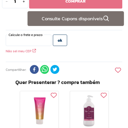
COMPRAR
－
＋
10
º
doce infancia
Consulte Cupons disponíveis
Não sei meu CEP
Compartilhar
Quer Presenterar ? compre também
Irresi
Hid
Ace