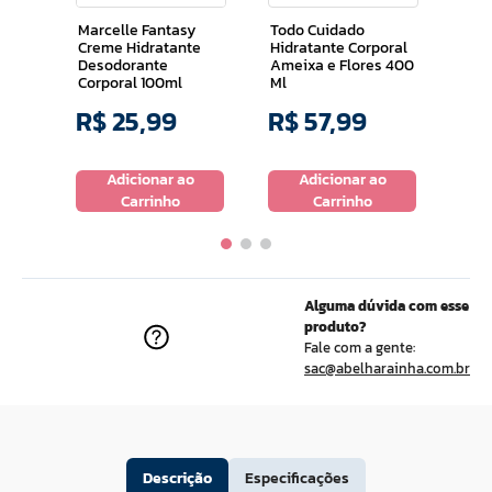
Des
Marcelle Fantasy
Todo Cuidado
Cor
Creme Hidratante
Hidratante Corporal
Desodorante
Ameixa e Flores 400
Corporal 100ml
Ml
R$
25
,
99
R$
57
,
99
R$
o
Adicionar ao
Adicionar ao
Carrinho
Carrinho
Alguma dúvida com esse
produto?
Fale com a gente:
sac@abelharainha.com.br
Descrição
Especificações