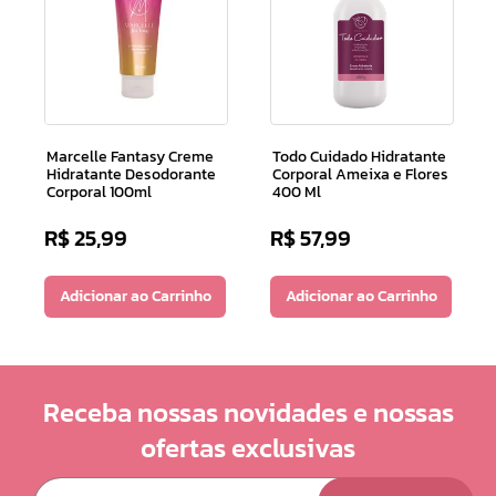
Marcelle Fantasy Creme
Todo Cuidado Hidratante
Hidratante Desodorante
Corporal Ameixa e Flores
Corporal 100ml
400 Ml
R$
25
,
99
R$
57
,
99
Adicionar ao Carrinho
Adicionar ao Carrinho
Receba nossas novidades e nossas
ofertas exclusivas