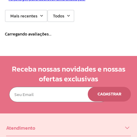
10
º
doce infancia
Mais recentes
Todos
Carregando avaliações…
Receba nossas novidades e nossas
ofertas exclusivas
CADASTRAR
Atendimento