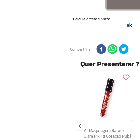
Compartilhar
Quer Presenterar 
Shine Colors Batom Lip
a Vez 6ml
Tint Rosa Meiga 6ml
Ar Maquiagem Batom
Ultra Fix 4g Coracao Rubi