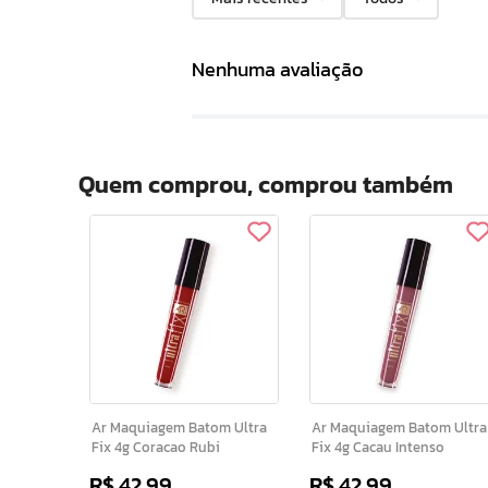
Nenhuma avaliação
Quem comprou, comprou também
Ar Maquiagem Batom Ultra
Ar Maquiagem Batom Ultra
Fix 4g Coracao Rubi
Fix 4g Cacau Intenso
R$
42
,
99
R$
42
,
99