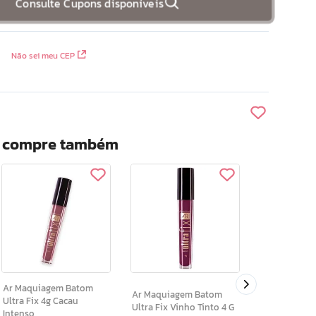
Consulte Cupons disponíveis
Não sei meu CEP
? compre também
Ar Maquiagem Ba
Ultra Fix Ve
Bordo 4 G
Ar Maquiagem Batom
Ar Maquiagem Batom
Ultra Fix 4g Cacau
Ultra Fix Vinho Tinto 4 G
Intenso