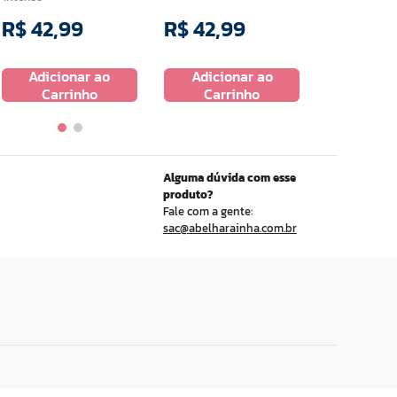
R$
42
,
99
R$
42
,
99
R$
42
,
9
Adicionar ao
Adicionar ao
Adicio
Carrinho
Carrinho
Carr
Alguma dúvida com esse
produto?
Fale com a gente:
sac@abelharainha.com.br