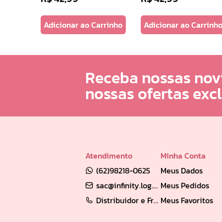
Adicionar ao Carrinho
Adicionar ao Carrinh
Receba nossas nov
nossas ofertas exc
Atendimento
Minha Conta
(62)98218-0625
Meus Dados
sac@infinity.log.br
Meus Pedidos
Distribuidor e Franqueado: (62) 98189-0213
Meus Favoritos