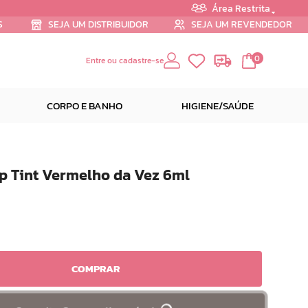
Área Restrita
S
SEJA UM DISTRIBUIDOR
SEJA UM REVENDEDOR
0
Entre ou cadastre-se
CORPO E BANHO
HIGIENE/SAÚDE
p Tint Vermelho da Vez 6ml
COMPRAR