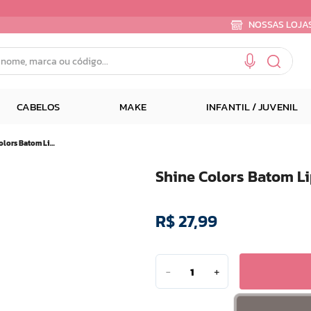
NOSSAS LOJA
e, marca ou código...
CABELOS
MAKE
INFANTIL / JUVENIL
Shine Colors Batom Lip Tint Vermelho da Vez 6ml
Shine Colors Batom Li
R$
27
,
99
－
＋