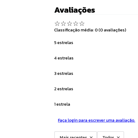
Avaliações
☆
☆
☆
☆
☆
Classificação média: 0
(0 avaliações)
5 estrelas
4 estrelas
3 estrelas
2 estrelas
1 estrela
Faça login para escrever uma avaliação.
Mais recentes
Todos