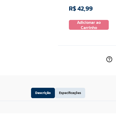
R$
42
,
99
R$
27
,
99
Adicionar ao
 ao
Adicionar ao
Carrinho
ho
Carrinho
Descrição
Especificações