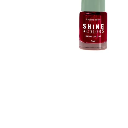
Ar Maquiagem Batom
Shine Colors Batom Lip
Ultra Fix Vermelho
Tint Vermelho d
Bordo 4 G