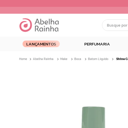
Busque por nom
Termos mais buscados
LANÇAMENTOS
PERFUMARIA
1
º
dermopes
2
º
ar maquiagem
Abelha Rainha
Make
Boca
Batom Liquido
3
º
facial
4
º
renovil
5
º
bom medico
6
º
clareador
7
º
creme
8
º
camiseta
9
º
batom
10
º
doce infancia