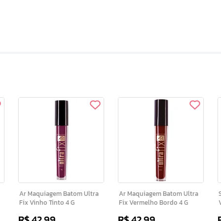
Ar Maquiagem Batom Ultra
Ar Maquiagem Batom Ultra
S
Fix Vinho Tinto 4 G
Fix Vermelho Bordo 4 G
R$
42
,
99
R$
42
,
99