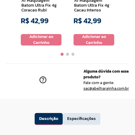
Ar Maquiagem
Ar Maquiagem
Batom Ultra Fix 4g
Batom Ultra Fix 4g
Coracao Rubi
Cacau Intenso
R$
42
,
99
R$
42
,
99
R$
o
Adicionar ao
Adicionar ao
Carrinho
Carrinho
Alguma dúvida com esse
produto?
Fale com a gente:
sac@abelharainha.com.br
Descrição
Especificações