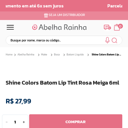
Parcelamento em ate 6x sem Juros
SEJA UM DISTRIBUIDOR
0
Busque por nome, marca ou código...
Termos mais buscados
Abelha Rainha
Make
Boca
Batom Liquido
Shine Colors Batom Lip Tint Rosa Meiga 6ml
1
º
dermopes
2
º
ar maquiagem
3
º
facial
Shine Colors Batom Lip Tint Rosa Meiga 6ml
4
º
bom medico
5
º
renovil
R$
27
,
99
6
º
clareador
7
º
creme
8
º
batom
COMPRAR
－
＋
9
º
camiseta