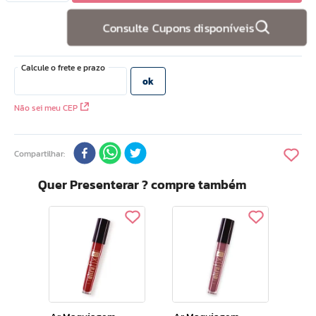
10
º
hidratante
Consulte Cupons disponíveis
Não sei meu CEP
Compartilhar
Quer Presenterar ? compre também
Ar 
iga
Bato
Vinh