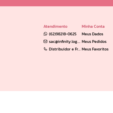
Atendimento
Minha Conta
(62)98218-0625
Meus Dados
sac@infinity.log.br
Meus Pedidos
Distribuidor e Franqueado: (62) 98189-0213
Meus Favoritos
Empresa Verificada
Loja segura
Verificada por