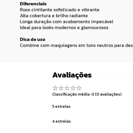
Diferenciais
Roxo cintilante sofisticado e vibrante
Alta cobertura e brilho radiante
Longa duração com acabamento impecável
Ideal para looks modernos e glamourosos
Dica de uso
Combine com maquiagens em tons neutros para destaca
Avaliações
☆
☆
☆
☆
☆
Classificação média: 0
(0 avaliações)
5 estrelas
4 estrelas