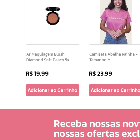
Ar Maquiagem Blush
Camiseta Abelha Rainha -
Diamond Soft Peach 5g
Tamanho M
R$
19
,
99
R$
23
,
99
Adicionar ao Carrinho
Adicionar ao Carrinh
Receba nossas nov
nossas ofertas exc