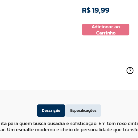
R$
19
,
99
R$
11
,
99
Adicionar ao
 ao
Adicionar ao
Carrinho
ho
Carrinho
Descrição
Especificações
ita para quem busca ousadia e sofisticação. Em tom roxo cinti
ar. Um esmalte moderno e cheio de personalidade que transf