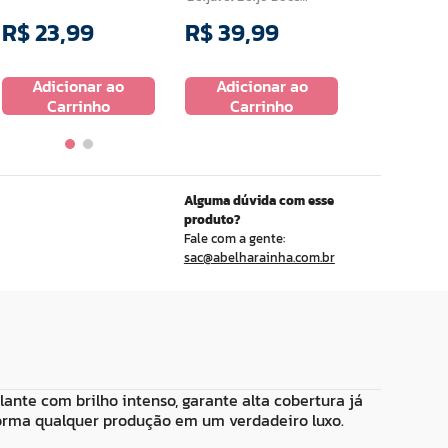
200ml
R$
23
,
99
R$
39
,
99
R$
19
,
9
Adicionar ao
Adicionar ao
Adicio
Carrinho
Carrinho
Carr
Alguma dúvida com esse
produto?
Fale com a gente:
sac@abelharainha.com.br
lante com brilho intenso, garante alta cobertura já
orma qualquer produção em um verdadeiro luxo.