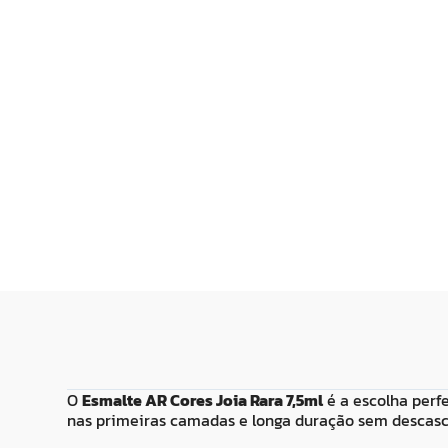
R$
19
,
99
R$
14
,
99
Adicionar ao
Adicionar
Carrinho
Carrin
O
Esmalte AR Cores Joia Rara 7,5ml
é a escolha perfe
nas primeiras camadas e longa duração sem descasc