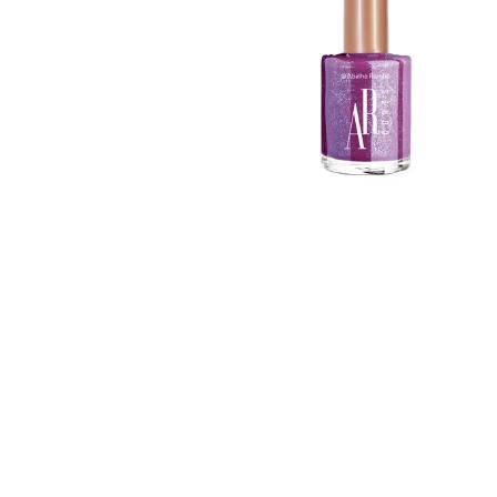
Ar Maquiagem Blush
Ar Cores Colecao
Diamond Dream 5g
Chocolate Amar