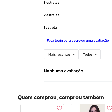
3 estrelas
2 estrelas
1 estrela
Faça login para escrever uma avaliação.
Mais recentes
Todos
Nenhuma avaliação
Quem comprou, comprou também