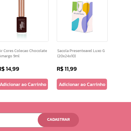
 Cores Colecao Chocolate
Sacola Presenteavel Luxo G
Amargo 9ml
(20x24x10)
R$
14
,
99
R$
11
,
99
Adicionar ao Carrinho
Adicionar ao Carrinho
CADASTRAR