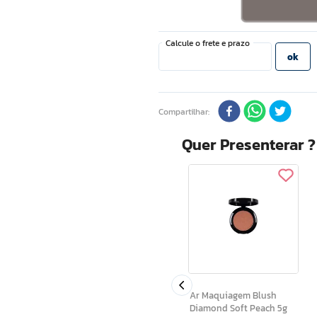
Compartilhar
Quer Presenterar 
Sacola Presenteavel Luxo
go 9ml
G (20x24x10)
Ar Maquiagem Blush
Diamond Soft Peach 5g