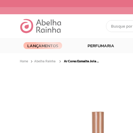
Busque por nom
Termos mais buscados
LANÇAMENTOS
PERFUMARIA
1
º
dermopes
2
º
ar maquiagem
Abelha Rainha
Ar Cores Esmalte Joia Rara 9ml
3
º
facial
4
º
bom medico
5
º
renovil
6
º
clareador
7
º
creme
8
º
batom
9
º
camiseta
10
º
doce infancia