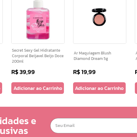
Secret Sexy Gel Hidratante
Ar Maquiagem Blush
Ar
Corporal Beijavel Beijo Doce
Diamond Dream 5g
200ml
R$
39
,
99
R$
19
,
99
o
Adicionar ao Carrinho
Adicionar ao Carrinho
idades e
lusivas