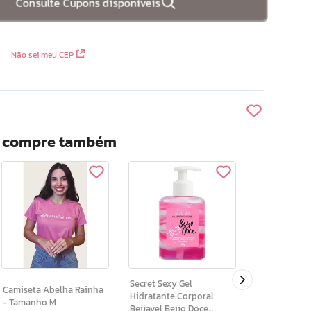
Consulte Cupons disponíveis
Não sei meu CEP
? compre também
Ar Maquiagem Bl
Diamond Dre
Secret Sexy Gel
Camiseta Abelha Rainha
Hidratante Corporal
- Tamanho M
Beijavel Beijo Doce