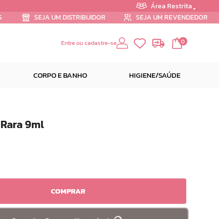
Área Restrita
S
SEJA UM DISTRIBUIDOR
SEJA UM REVENDEDOR
0
Entre ou cadastre-se
CORPO E BANHO
HIGIENE/SAÚDE
 Rara 9ml
COMPRAR