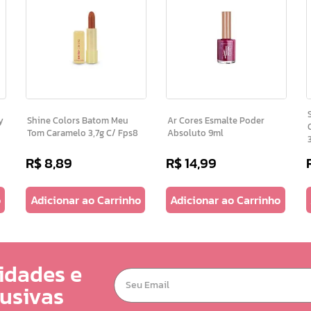
S
Shine Colors Batom Meu
Ar Cores Esmalte Poder
Tom Caramelo 3,7g C/ Fps8
Absoluto 9ml
R$
8
,
89
R$
14
,
99
o
Adicionar ao Carrinho
Adicionar ao Carrinho
idades e
lusivas