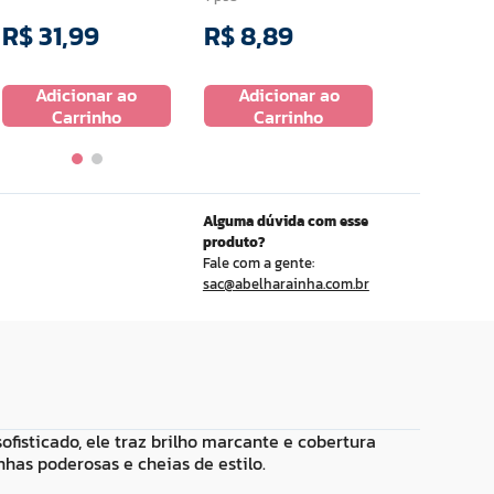
R$
31
,
99
R$
8
,
89
R$
14
,
9
Adicionar ao
Adicionar ao
Adicio
Carrinho
Carrinho
Carr
Alguma dúvida com esse
produto?
Fale com a gente:
sac@abelharainha.com.br
ofisticado, ele traz brilho marcante e cobertura
as poderosas e cheias de estilo.