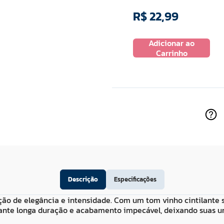
R$
22
,
99
R$
28
,
99
Adicionar ao
 ao
Adicionar ao
Carrinho
ho
Carrinho
Descrição
Especificações
ição de elegância e intensidade. Com um tom vinho cintilante s
ante longa duração e acabamento impecável, deixando suas unh