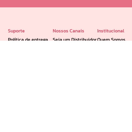
Suporte
Nossos Canais
Institucional
Política de entrega
Seja um Distribuidor
Quem Somos
Trocas e Devoluções
Seja um Revendedor
Formas de Pagamento
Portal do Distribuidor
Privacidade e Segurança
Perguntas Frequentes
Formas de Pagamento: