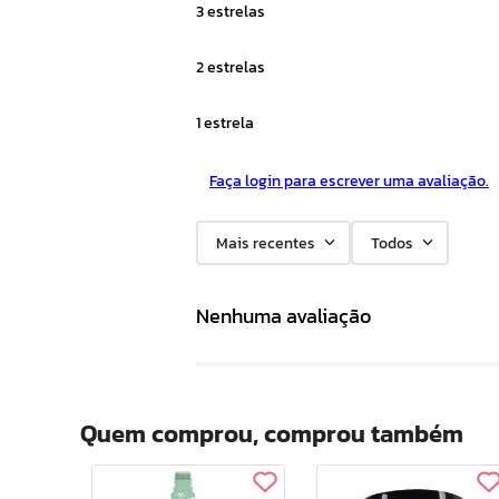
3 estrelas
2 estrelas
1 estrela
Faça login para escrever uma avaliação.
Mais recentes
Todos
Nenhuma avaliação
Quem comprou, comprou também