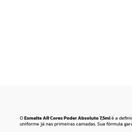
R$
14
,
99
R$
13
,
99
Adicionar ao
Adicionar
Carrinho
Carrin
O
Esmalte AR Cores Poder Absoluto 7,5ml
é a defin
uniforme já nas primeiras camadas. Sua fórmula gar