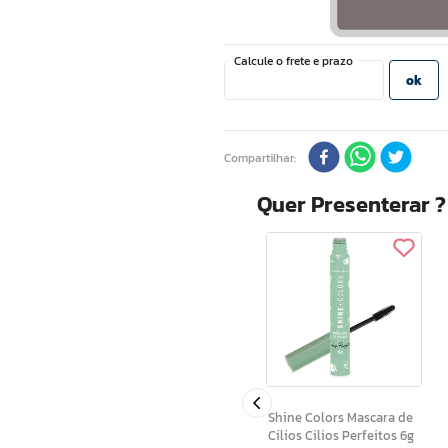
Compartilhar
Quer Presenterar 
Brisa Suave Acquagel
rmelho
Vanilla e Ameixa 240ml
Shine Colors Mascara de
Cilios Cilios Perfeitos 6g