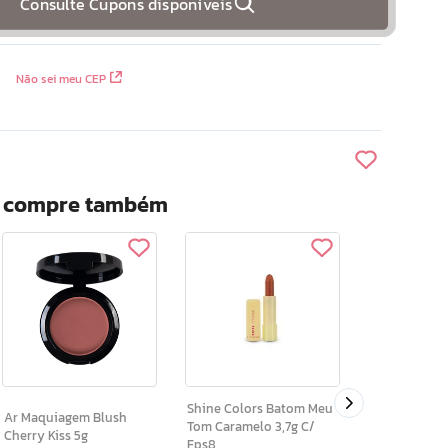
Consulte Cupons disponíveis
Não sei meu CEP
? compre também
Ar Cores Esmalte Poder
Absoluto 9m
Shine Colors Batom Meu
Ar Maquiagem Blush
Tom Caramelo 3,7g C/
Cherry Kiss 5g
Fps8