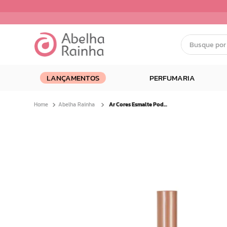
Busque por nom
Termos mais buscados
LANÇAMENTOS
PERFUMARIA
1
º
dermopes
2
º
ar maquiagem
Abelha Rainha
Ar Cores Esmalte Poder Absoluto 9ml
3
º
facial
4
º
renovil
5
º
bom medico
6
º
clareador
7
º
creme
8
º
camiseta
9
º
batom
10
º
doce infancia