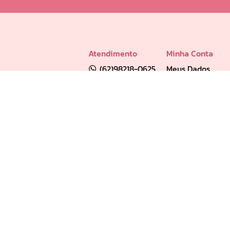
Atendimento
Minha Conta
(62)98218-0625
Meus Dados
sac@infinity.log.br
Meus Pedidos
Distribuidor e Franqueado: (62) 98189-0213
Meus Favoritos
Empresa Verificada
Loja segura
Verificada por