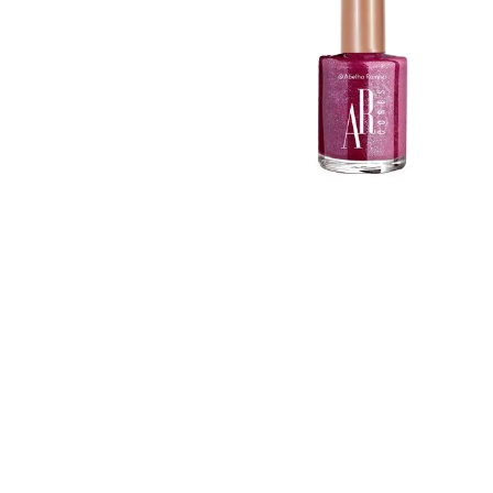
Shine Colors Batom
Ar Cores Esmalte Poder
Shine Colors Ve
Absoluto 9ml
Majestoso 3,7g