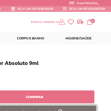
Área Restrita
S
SEJA UM DISTRIBUIDOR
SEJA UM REVENDEDOR
0
Entre ou cadastre-se
CORPO E BANHO
HIGIENE/SAÚDE
er Absoluto 9ml
COMPRAR