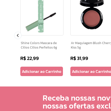
ral Com
Shine Colors Mascara de
Ar Maquiagem Blush Cherry
Cilios Cilios Perfeitos 6g
Kiss 5g
R$
22
,
99
R$
31
,
99
arrinho
Adicionar ao Carrinho
Adicionar ao Carrinh
Receba nossas nov
nossas ofertas exc