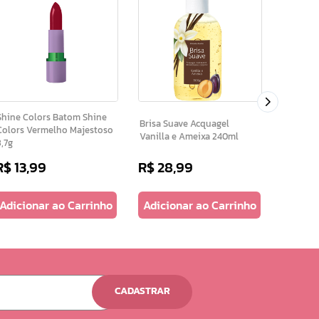
Renovil C Hidrat
Desodor
Vitamin
hine Colors Batom Shine
Brisa Suave Acquagel
Colors Vermelho Majestoso
Vanilla e Ameixa 240ml
3,7g
R$
13
,
99
R$
28
,
99
R$
57
,
Adicionar ao Carrinho
Adicionar ao Carrinho
Adicio
CADASTRAR